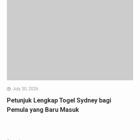
July 30, 2026
Petunjuk Lengkap Togel Sydney bagi
Pemula yang Baru Masuk