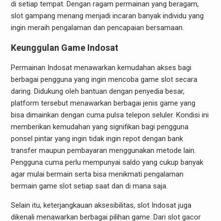
di setiap tempat. Dengan ragam permainan yang beragam,
slot gampang menang menjadi incaran banyak individu yang
ingin meraih pengalaman dan pencapaian bersamaan.
Keunggulan Game Indosat
Permainan Indosat menawarkan kemudahan akses bagi
berbagai pengguna yang ingin mencoba game slot secara
daring. Didukung oleh bantuan dengan penyedia besar,
platform tersebut menawarkan berbagai jenis game yang
bisa dimainkan dengan cuma pulsa telepon seluler. Kondisi ini
memberikan kemudahan yang signifikan bagi pengguna
ponsel pintar yang ingin tidak ingin repot dengan bank
transfer maupun pembayaran menggunakan metode lain.
Pengguna cuma perlu mempunyai saldo yang cukup banyak
agar mulai bermain serta bisa menikmati pengalaman
bermain game slot setiap saat dan di mana saja.
Selain itu, keterjangkauan aksesibilitas, slot Indosat juga
dikenali menawarkan berbagai pilihan game. Dari slot gacor