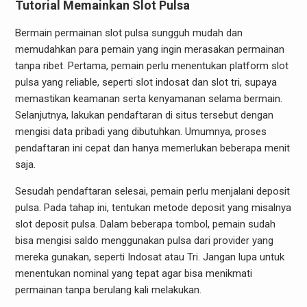
Tutorial Memainkan Slot Pulsa
Bermain permainan slot pulsa sungguh mudah dan
memudahkan para pemain yang ingin merasakan permainan
tanpa ribet. Pertama, pemain perlu menentukan platform slot
pulsa yang reliable, seperti slot indosat dan slot tri, supaya
memastikan keamanan serta kenyamanan selama bermain.
Selanjutnya, lakukan pendaftaran di situs tersebut dengan
mengisi data pribadi yang dibutuhkan. Umumnya, proses
pendaftaran ini cepat dan hanya memerlukan beberapa menit
saja.
Sesudah pendaftaran selesai, pemain perlu menjalani deposit
pulsa. Pada tahap ini, tentukan metode deposit yang misalnya
slot deposit pulsa. Dalam beberapa tombol, pemain sudah
bisa mengisi saldo menggunakan pulsa dari provider yang
mereka gunakan, seperti Indosat atau Tri. Jangan lupa untuk
menentukan nominal yang tepat agar bisa menikmati
permainan tanpa berulang kali melakukan.