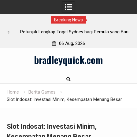
Breaking News
ang
Petunjuk Lengkap Togel Sydney bagi Pemula yang Baru
Masuk
06 Aug, 2026
Skip
bradleyquick.com
to
content
Home
Berita Games
Slot Indosat: Investasi Minim, Kesempatan Menang Besar
Slot Indosat: Investasi Minim,
Kesempatan Menang Besar