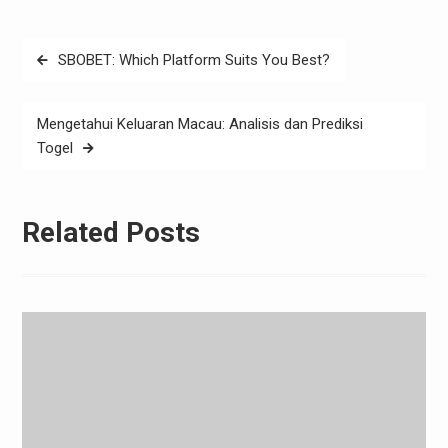
Post
SBOBET: Which Platform Suits You Best?
navigation
Mengetahui Keluaran Macau: Analisis dan Prediksi
Togel
Related Posts