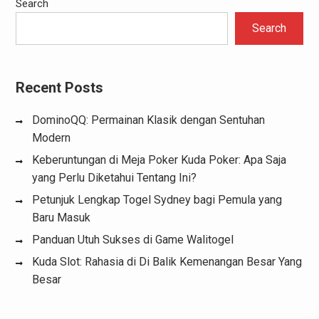
Search
Search
Recent Posts
DominoQQ: Permainan Klasik dengan Sentuhan
Modern
Keberuntungan di Meja Poker Kuda Poker: Apa Saja
yang Perlu Diketahui Tentang Ini?
Petunjuk Lengkap Togel Sydney bagi Pemula yang
Baru Masuk
Panduan Utuh Sukses di Game Walitogel
Kuda Slot: Rahasia di Di Balik Kemenangan Besar Yang
Besar