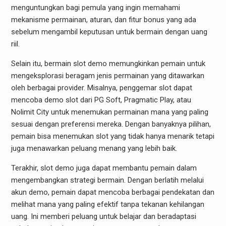
menguntungkan bagi pemula yang ingin memahami
mekanisme permainan, aturan, dan fitur bonus yang ada
sebelum mengambil keputusan untuk bermain dengan uang
riil.
Selain itu, bermain slot demo memungkinkan pemain untuk
mengeksplorasi beragam jenis permainan yang ditawarkan
oleh berbagai provider. Misalnya, penggemar slot dapat
mencoba demo slot dari PG Soft, Pragmatic Play, atau
Nolimit City untuk menemukan permainan mana yang paling
sesuai dengan preferensi mereka. Dengan banyaknya pilihan,
pemain bisa menemukan slot yang tidak hanya menarik tetapi
juga menawarkan peluang menang yang lebih baik.
Terakhir, slot demo juga dapat membantu pemain dalam
mengembangkan strategi bermain. Dengan berlatih melalui
akun demo, pemain dapat mencoba berbagai pendekatan dan
melihat mana yang paling efektif tanpa tekanan kehilangan
uang. Ini memberi peluang untuk belajar dan beradaptasi