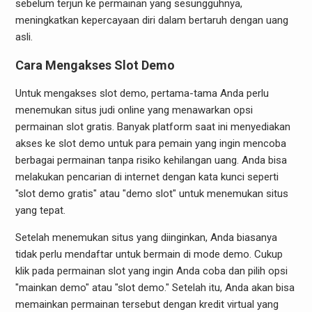
sebelum terjun ke permainan yang sesungguhnya,
meningkatkan kepercayaan diri dalam bertaruh dengan uang
asli.
Cara Mengakses Slot Demo
Untuk mengakses slot demo, pertama-tama Anda perlu
menemukan situs judi online yang menawarkan opsi
permainan slot gratis. Banyak platform saat ini menyediakan
akses ke slot demo untuk para pemain yang ingin mencoba
berbagai permainan tanpa risiko kehilangan uang. Anda bisa
melakukan pencarian di internet dengan kata kunci seperti
"slot demo gratis" atau "demo slot" untuk menemukan situs
yang tepat.
Setelah menemukan situs yang diinginkan, Anda biasanya
tidak perlu mendaftar untuk bermain di mode demo. Cukup
klik pada permainan slot yang ingin Anda coba dan pilih opsi
"mainkan demo" atau "slot demo." Setelah itu, Anda akan bisa
memainkan permainan tersebut dengan kredit virtual yang