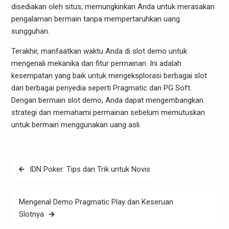
disediakan oleh situs, memungkinkan Anda untuk merasakan
pengalaman bermain tanpa mempertaruhkan uang
sungguhan.
Terakhir, manfaatkan waktu Anda di slot demo untuk
mengenali mekanika dan fitur permainan. Ini adalah
kesempatan yang baik untuk mengeksplorasi berbagai slot
dari berbagai penyedia seperti Pragmatic dan PG Soft.
Dengan bermain slot demo, Anda dapat mengembangkan
strategi dan memahami permainan sebelum memutuskan
untuk bermain menggunakan uang asli.
Post
IDN Poker: Tips dan Trik untuk Novis
navigation
Mengenal Demo Pragmatic Play dan Keseruan
Slotnya