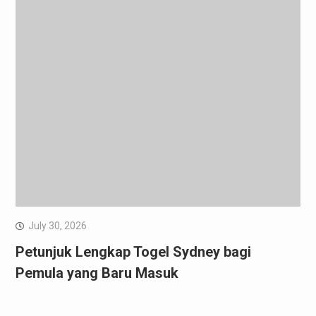
July 30, 2026
Petunjuk Lengkap Togel Sydney bagi
Pemula yang Baru Masuk