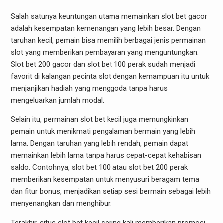
Salah satunya keuntungan utama memainkan slot bet gacor
adalah kesempatan kemenangan yang lebih besar. Dengan
taruhan kecil, pemain bisa memilih berbagai jenis permainan
slot yang memberikan pembayaran yang menguntungkan.
Slot bet 200 gacor dan slot bet 100 perak sudah menjadi
favorit di kalangan pecinta slot dengan kemampuan itu untuk
menjanjikan hadiah yang menggoda tanpa harus
mengeluarkan jumlah modal.
Selain itu, permainan slot bet kecil juga memungkinkan
pemain untuk menikmati pengalaman bermain yang lebih
lama. Dengan taruhan yang lebih rendah, pemain dapat
memainkan lebih lama tanpa harus cepat-cepat kehabisan
saldo. Contohnya, slot bet 100 atau slot bet 200 perak
memberikan kesempatan untuk menyusuri beragam tema
dan fitur bonus, menjadikan setiap sesi bermain sebagai lebih
menyenangkan dan menghibur.
Terakhir, situs slot bet kecil sering kali memberikan promosi