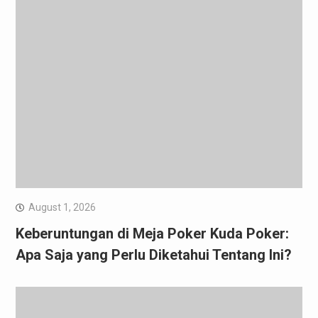
August 1, 2026
Keberuntungan di Meja Poker Kuda Poker:
Apa Saja yang Perlu Diketahui Tentang Ini?