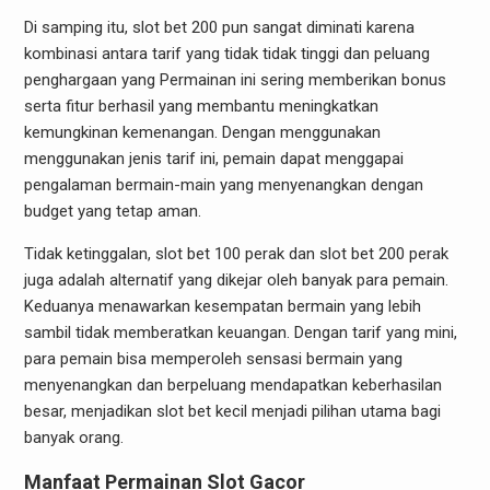
Di samping itu, slot bet 200 pun sangat diminati karena
kombinasi antara tarif yang tidak tidak tinggi dan peluang
penghargaan yang Permainan ini sering memberikan bonus
serta fitur berhasil yang membantu meningkatkan
kemungkinan kemenangan. Dengan menggunakan
menggunakan jenis tarif ini, pemain dapat menggapai
pengalaman bermain-main yang menyenangkan dengan
budget yang tetap aman.
Tidak ketinggalan, slot bet 100 perak dan slot bet 200 perak
juga adalah alternatif yang dikejar oleh banyak para pemain.
Keduanya menawarkan kesempatan bermain yang lebih
sambil tidak memberatkan keuangan. Dengan tarif yang mini,
para pemain bisa memperoleh sensasi bermain yang
menyenangkan dan berpeluang mendapatkan keberhasilan
besar, menjadikan slot bet kecil menjadi pilihan utama bagi
banyak orang.
Manfaat Permainan Slot Gacor