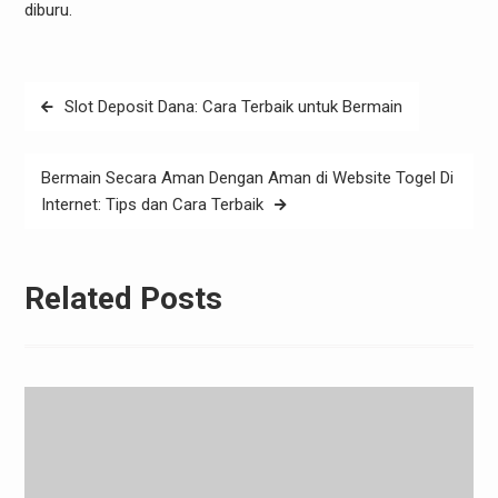
diburu.
Post
Slot Deposit Dana: Cara Terbaik untuk Bermain
navigation
Bermain Secara Aman Dengan Aman di Website Togel Di
Internet: Tips dan Cara Terbaik
Related Posts