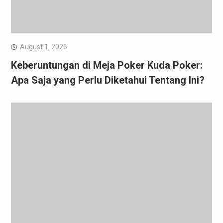
August 1, 2026
Keberuntungan di Meja Poker Kuda Poker:
Apa Saja yang Perlu Diketahui Tentang Ini?