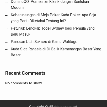
DominoQQ: Permainan Klasik dengan Sentuhan
Modern
Keberuntungan di Meja Poker Kuda Poker: Apa Saja
yang Perlu Diketahui Tentang Ini?
Petunjuk Lengkap Togel Sydney bagi Pemula yang
Baru Masuk
Panduan Utuh Sukses di Game Walitogel
Kuda Slot: Rahasia di Di Balik Kemenangan Besar Yang
Besar
Recent Comments
No comments to show.
Copyright © All rights reserved.