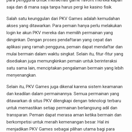
para pengguna untuk menikmati game favorit mereka kapan
saja dan di mana saja tanpa harus pergi ke kasino fisik.
Salah satu keunggulan dari PKV Games adalah kemudahan
akses yang ditawarkan. Para pemain hanya perlu melakukan
login ke akun PKV mereka dan memilih permainan yang
diinginkan. Dengan proses pendaftaran yang cepat dan
aplikasi yang ramah pengguna, pemain dapat mendaftar dan
mulai bermain dalam waktu singkat. Selain itu, fitur-fitur yang
disediakan juga memungkinkan pemain untuk berinteraksi
satu sama lain, menciptakan pengalaman bermain yang lebih
menyenangkan.
Selain itu, PKV Games juga dikenal karena sistem keamanan
dan keadilan dalam permainannya. Semua permainan yang
ditawarkan di situs PKV dilengkapi dengan teknologi terbaru
untuk memastikan setiap permainan berlangsung adil dan
transparan. Pemain dapat merasa aman ketika bermain dan
berkompetisi untuk meraih kemenangan besar. Hal ini
menjadikan PKV Games sebagai pilihan utama bagi para