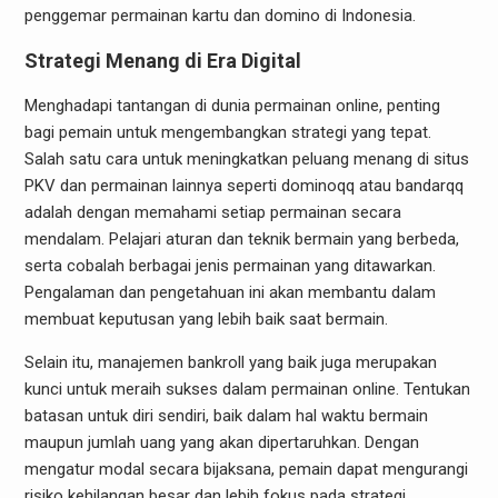
penggemar permainan kartu dan domino di Indonesia.
Strategi Menang di Era Digital
Menghadapi tantangan di dunia permainan online, penting
bagi pemain untuk mengembangkan strategi yang tepat.
Salah satu cara untuk meningkatkan peluang menang di situs
PKV dan permainan lainnya seperti dominoqq atau bandarqq
adalah dengan memahami setiap permainan secara
mendalam. Pelajari aturan dan teknik bermain yang berbeda,
serta cobalah berbagai jenis permainan yang ditawarkan.
Pengalaman dan pengetahuan ini akan membantu dalam
membuat keputusan yang lebih baik saat bermain.
Selain itu, manajemen bankroll yang baik juga merupakan
kunci untuk meraih sukses dalam permainan online. Tentukan
batasan untuk diri sendiri, baik dalam hal waktu bermain
maupun jumlah uang yang akan dipertaruhkan. Dengan
mengatur modal secara bijaksana, pemain dapat mengurangi
risiko kehilangan besar dan lebih fokus pada strategi