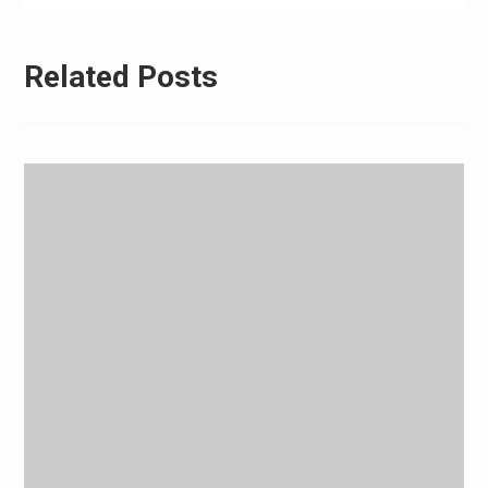
Related Posts