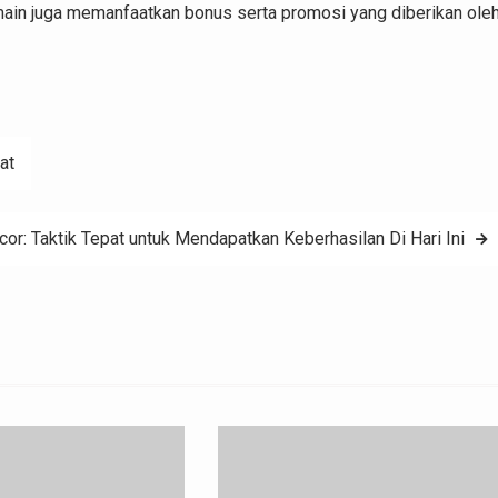
ain juga memanfaatkan bonus serta promosi yang diberikan ole
at
cor: Taktik Tepat untuk Mendapatkan Keberhasilan Di Hari Ini