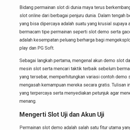
Bidang permainan slot di dunia maya terus berkembang
slot online dari berbagai penjuru dunia. Dalam tengah 
yang bisa dipercaya adalah suatu yang krusial supaya
bermacam tipe permainan seperti slot demo serta gacor
adalah kesempatan peluang berharga bagi mengeksplor
play dan PG Soft.
Sebagai langkah pertama, mengenal akun demo slot d
mesin slot serta mencari taktik terbaik sebelum ber
yang tersebar, memperhitungkan variasi contoh demo sl
mengasah kemampuan mereka secara gratis. Tulisan in
yang terpercaya serta menyediakan petunjuk agar men
menang.
Mengerti Slot Uji dan Akun Uji
Permainan slot demo adalah salah satu fitur utama yang