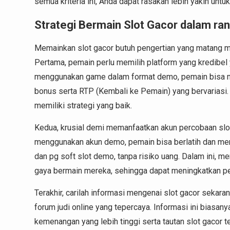
semua kriteria ini, Anda dapat rasakan lebih yakin untu
Strategi Bermain Slot Gacor dalam r
Memainkan slot gacor butuh pengertian yang matang m
Pertama, pemain perlu memilih platform yang kredibel
menggunakan game dalam format demo, pemain bisa memah
bonus serta RTP (Kembali ke Pemain) yang bervariasi. 
memiliki strategi yang baik.
Kedua, krusial demi memanfaatkan akun percobaan slot
menggunakan akun demo, pemain bisa berlatih dan men
dan pg soft slot demo, tanpa risiko uang. Dalam ini, 
gaya bermain mereka, sehingga dapat meningkatkan p
Terakhir, carilah informasi mengenai slot gacor sekara
forum judi online yang tepercaya. Informasi ini bias
kemenangan yang lebih tinggi serta tautan slot gacor t