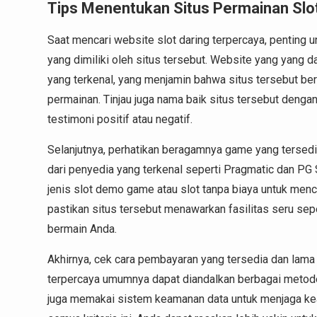
Tips Menentukan Situs Permainan Slo
Saat mencari website slot daring terpercaya, penting u
yang dimiliki oleh situs tersebut. Website yang yang 
yang terkenal, yang menjamin bahwa situs tersebut be
permainan. Tinjau juga nama baik situs tersebut dengan
testimoni positif atau negatif.
Selanjutnya, perhatikan beragamnya game yang tersed
dari penyedia yang terkenal seperti Pragmatic dan P
jenis slot demo game atau slot tanpa biaya untuk menca
pastikan situs tersebut menawarkan fasilitas seru se
bermain Anda.
Akhirnya, cek cara pembayaran yang tersedia dan lama 
terpercaya umumnya dapat diandalkan berbagai metode
juga memakai sistem keamanan data untuk menjaga keam