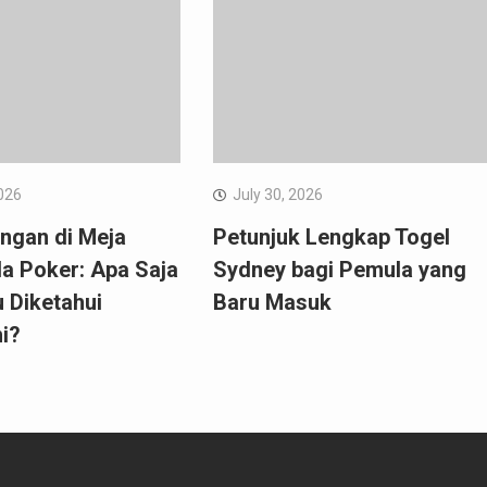
026
July 30, 2026
ngan di Meja
Petunjuk Lengkap Togel
a Poker: Apa Saja
Sydney bagi Pemula yang
u Diketahui
Baru Masuk
ni?