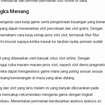
k mendaftar dan bermain permainan slot online di sana.
angka Menang
engenai cara kerja game serta pengelolaan keuangan yang benar
 yang dapat menawarkan slot percobaan dan slot gratis. Dengan
ami cara kerja setiap jenis slot slot, termasuk fitur-fitur
Ini krusial supaya ketika masuk ke taruhan nyata, pemain sudah
 yang ditawarkan oleh banyak situs slot online. Dengan
guji coba macam-macam jenis slot, seperti slot demo pragmati
mereka dapat menganalisis game mana yang paling sesuai sesuai
eluang kemenangan di masa yang akan datang.
ng dan slot yang laris malam ini yang banyak dibicarakan pada
anya mencakup rekomendasi mengenai game dengan tingkat
erbaru. Menentukan permainan berdasarkan analisis analisis ini