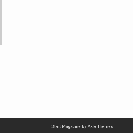
Start Magazine by
Axle Themes