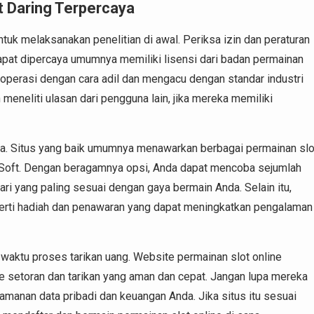
t Daring Terpercaya
ntuk melaksanakan penelitian di awal. Periksa izin dan peraturan
dapat dipercaya umumnya memiliki lisensi dari badan permainan
roperasi dengan cara adil dan mengacu dengan standar industri
 meneliti ulasan dari pengguna lain, jika mereka memiliki
ia. Situs yang baik umumnya menawarkan berbagai permainan slo
G Soft. Dengan beragamnya opsi, Anda dapat mencoba sejumlah
ri yang paling sesuai dengan gaya bermain Anda. Selain itu,
perti hadiah dan penawaran yang dapat meningkatkan pengalaman
waktu proses tarikan uang. Website permainan slot online
 setoran dan tarikan yang aman dan cepat. Jangan lupa mereka
anan data pribadi dan keuangan Anda. Jika situs itu sesuai