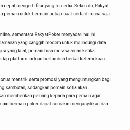
cepat mengerti fitur yang tersedia. Selain itu, Rakyat
a pemain untuk bermain setiap saat serta di mana saja
line, sementara RakyatPoker menyadari hal ini
keamanan yang canggih modern untuk melindungi data
ipsi yang kuat, pemain bisa merasa aman ketika
dap platform ini kian bertambah berkat keterbukaan
bonus menarik serta promosi yang menguntungkan bagi
ang sambutan, sedangkan pemain setia akan
ikan memberikan peluang kepada para pemain agar
rmain bermain poker dapat semakin mengasyikkan dan