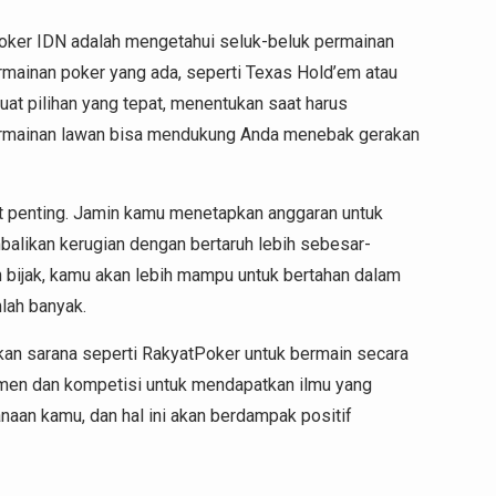
Poker IDN adalah mengetahui seluk-beluk permainan
rmainan poker yang ada, seperti Texas Hold’em atau
 pilihan yang tepat, menentukan saat harus
a permainan lawan bisa mendukung Anda menebak gerakan
t penting. Jamin kamu menetapkan anggaran untuk
balikan kerugian dengan bertaruh lebih sebesar-
n bijak, kamu akan lebih mampu untuk bertahan dalam
lah banyak.
nakan sarana seperti RakyatPoker untuk bermain secara
amen dan kompetisi untuk mendapatkan ilmu yang
aan kamu, dan hal ini akan berdampak positif