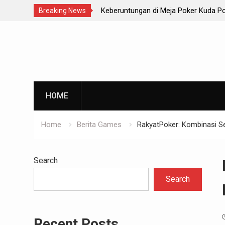
 Meja Poker Kuda Poker: Apa Saja
Petunjuk Lengkap Togel Sy
Breaking News
hui Tentang Ini?
Masuk
Skip
to
content
HOME
Home
Berita Games
RakyatPoker: Kombinasi S
Search
Search
Recent Posts