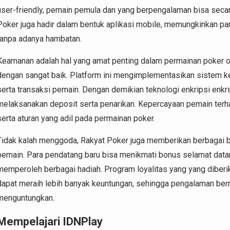
user-friendly, pemain pemula dan yang berpengalaman bisa secara 
Poker juga hadir dalam bentuk aplikasi mobile, memungkinkan par
tanpa adanya hambatan.
Keamanan adalah hal yang amat penting dalam permainan poker on
dengan sangat baik. Platform ini mengimplementasikan sistem 
serta transaksi pemain. Dengan demikian teknologi enkripsi enkr
melaksanakan deposit serta penarikan. Kepercayaan pemain terha
serta aturan yang adil pada permainan poker.
Tidak kalah menggoda, Rakyat Poker juga memberikan berbagai 
pemain. Para pendatang baru bisa menikmati bonus selamat dat
memperoleh berbagai hadiah. Program loyalitas yang yang diber
dapat meraih lebih banyak keuntungan, sehingga pengalaman be
menguntungkan.
Mempelajari IDNPlay