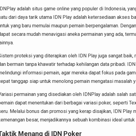
IDNPlay adalah situs game online yang populer di Indonesia, yan
satu dari daya tarik utama IDN Play adalah ketersediaan akses ba
untuk yang baru memulai maupun pemain berpengalaman. Dengan 
dapat secara mudah menavigasi aneka permainan yang ada, term
lainnya.
Sistem proteksi yang diterapkan oleh IDN Play juga sangat baik
dan bermain tanpa khawatir terhadap kehilangan data pribadi. ID
melindungi informasi pemain, agar mereka dapat fokus pada game
cepat tanggap siap untuk menolong pemain mengatasi masalah y
Variasi permainan yang disediakan oleh IDNPlay adalah salah sat
pemain dapat menentukan dari berbagai variasi poker, seperti T
seru. Melalui bonus dan promosi yang kerap disajikan, IDN Pla
kemenangan besar, menjadikannya sebuah kombinasi ideal untuk
Taktik Menang di IDN Poker