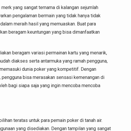
 merk yang sangat ternama di kalangan sejumlah
arkan pengalaman bermain yang tidak hanya tidak
dalam meraih hasil yang memuaskan. Buat para
rkan beragam keuntungan yang bisa dimanfaatkan
akan beragam variasi permainan kartu yang menarik,
udah diakses serta antarmuka yang ramah pengguna,
 memasuki dunia poker yang kompetitif. Dengan
k, pengguna bisa merasakan sensasi kemenangan di
oleh bagi siapa saja yang ingin mencoba mencoba
han teratas untuk para pemain poker di tanah air.
nggunaan yang disediakan. Dengan tampilan yang sangat