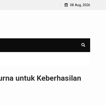
gel
DominoQQ: Permainan Klasik dengan Sentuhan
08 Aug, 2026
Modern
rna untuk Keberhasilan