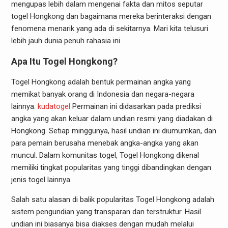
mengupas lebih dalam mengenai fakta dan mitos seputar
togel Hongkong dan bagaimana mereka berinteraksi dengan
fenomena menarik yang ada di sekitarnya. Mari kita telusuri
lebih jauh dunia penuh rahasia ini.
Apa Itu Togel Hongkong?
Togel Hongkong adalah bentuk permainan angka yang
memikat banyak orang di Indonesia dan negara-negara
lainnya.
kudatogel
Permainan ini didasarkan pada prediksi
angka yang akan keluar dalam undian resmi yang diadakan di
Hongkong. Setiap minggunya, hasil undian ini diumumkan, dan
para pemain berusaha menebak angka-angka yang akan
muncul. Dalam komunitas togel, Togel Hongkong dikenal
memiliki tingkat popularitas yang tinggi dibandingkan dengan
jenis togel lainnya.
Salah satu alasan di balik popularitas Togel Hongkong adalah
sistem pengundian yang transparan dan terstruktur. Hasil
undian ini biasanya bisa diakses dengan mudah melalui