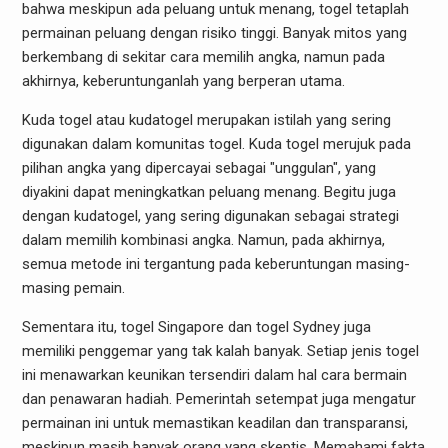
bahwa meskipun ada peluang untuk menang, togel tetaplah
permainan peluang dengan risiko tinggi. Banyak mitos yang
berkembang di sekitar cara memilih angka, namun pada
akhirnya, keberuntunganlah yang berperan utama.
Kuda togel atau kudatogel merupakan istilah yang sering
digunakan dalam komunitas togel. Kuda togel merujuk pada
pilihan angka yang dipercayai sebagai "unggulan", yang
diyakini dapat meningkatkan peluang menang. Begitu juga
dengan kudatogel, yang sering digunakan sebagai strategi
dalam memilih kombinasi angka. Namun, pada akhirnya,
semua metode ini tergantung pada keberuntungan masing-
masing pemain.
Sementara itu, togel Singapore dan togel Sydney juga
memiliki penggemar yang tak kalah banyak. Setiap jenis togel
ini menawarkan keunikan tersendiri dalam hal cara bermain
dan penawaran hadiah. Pemerintah setempat juga mengatur
permainan ini untuk memastikan keadilan dan transparansi,
meskipun masih banyak orang yang skeptis. Memahami fakta