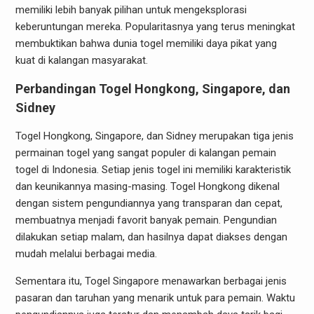
memiliki lebih banyak pilihan untuk mengeksplorasi
keberuntungan mereka. Popularitasnya yang terus meningkat
membuktikan bahwa dunia togel memiliki daya pikat yang
kuat di kalangan masyarakat.
Perbandingan Togel Hongkong, Singapore, dan
Sidney
Togel Hongkong, Singapore, dan Sidney merupakan tiga jenis
permainan togel yang sangat populer di kalangan pemain
togel di Indonesia. Setiap jenis togel ini memiliki karakteristik
dan keunikannya masing-masing. Togel Hongkong dikenal
dengan sistem pengundiannya yang transparan dan cepat,
membuatnya menjadi favorit banyak pemain. Pengundian
dilakukan setiap malam, dan hasilnya dapat diakses dengan
mudah melalui berbagai media.
Sementara itu, Togel Singapore menawarkan berbagai jenis
pasaran dan taruhan yang menarik untuk para pemain. Waktu