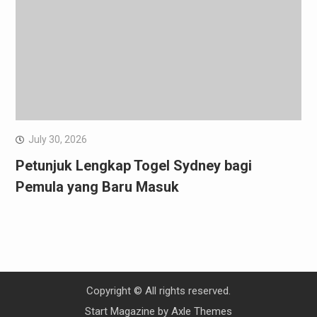
July 30, 2026
Petunjuk Lengkap Togel Sydney bagi
Pemula yang Baru Masuk
Copyright © All rights reserved.
Start Magazine by
Axle Themes