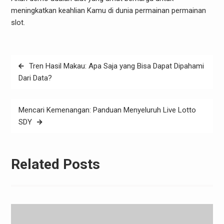
meningkatkan keahlian Kamu di dunia permainan permainan
slot.
Post
Tren Hasil Makau: Apa Saja yang Bisa Dapat Dipahami
navigation
Dari Data?
Mencari Kemenangan: Panduan Menyeluruh Live Lotto
SDY
Related Posts