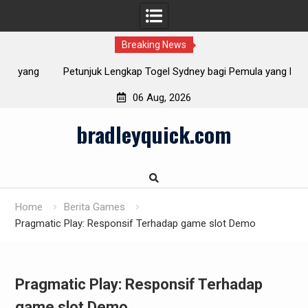
Breaking News
ang
Petunjuk Lengkap Togel Sydney bagi Pemula yang Baru
Masuk
06 Aug, 2026
Skip
bradleyquick.com
to
content
Home
Berita Games
Pragmatic Play: Responsif Terhadap game slot Demo
Pragmatic Play: Responsif Terhadap
game slot Demo