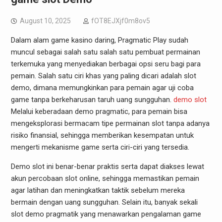
August 10, 2025
fOT8EJXjf0m8ov5
Dalam alam game kasino daring, Pragmatic Play sudah
muncul sebagai salah satu salah satu pembuat permainan
terkemuka yang menyediakan berbagai opsi seru bagi para
pemain. Salah satu ciri khas yang paling dicari adalah slot
demo, dimana memungkinkan para pemain agar uji coba
game tanpa berkeharusan taruh uang sungguhan.
demo slot
Melalui keberadaan demo pragmatic, para pemain bisa
mengeksplorasi bermacam tipe permainan slot tanpa adanya
risiko finansial, sehingga memberikan kesempatan untuk
mengerti mekanisme game serta ciri-ciri yang tersedia.
Demo slot ini benar-benar praktis serta dapat diakses lewat
akun percobaan slot online, sehingga memastikan pemain
agar latihan dan meningkatkan taktik sebelum mereka
bermain dengan uang sungguhan. Selain itu, banyak sekali
slot demo pragmatik yang menawarkan pengalaman game