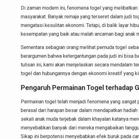
Di zaman modern ini, fenomena togel yang melibatkan
masyarakat. Banyak remaja yang terseret dalam judi to
mengatasi kesulitan ekonomi. Tetapi, di balik layar hib
kesempatan yang baik atau malah ancaman bagi anak m
Sementara sebagian orang melihat pemuda togel sebaga
berargumen bahwa ketergantungan pada judi ini bisa 
tulisan ini, kami akan menjelaskan secara mendalam 
togel dan hubungannya dengan ekonomi kreatif yang k
Pengaruh Permainan Togel terhadap 
Permainan togel telah menjadi fenomena yang sangat pop
berasal dari harapan besar dalam mendapatkan hadiah
sekali anak muda terjebak dalam khayalan katanya me
menyebabkan banyak dari mereka mengabaikan tanggung
Sikap ini berpotensi menyebabkan efek buruk pada cara