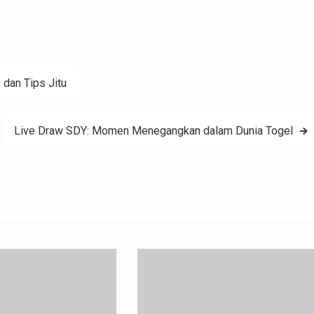
dan Tips Jitu
Live Draw SDY: Momen Menegangkan dalam Dunia Togel