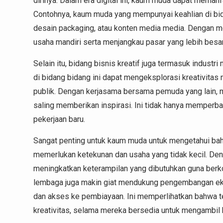
dirinya. Dalam era digital ini, kaum muda dapat memanf
Contohnya, kaum muda yang mempunyai keahlian di bida
desain packaging, atau konten media media. Dengan mo
usaha mandiri serta menjangkau pasar yang lebih besar 
Selain itu, bidang bisnis kreatif juga termasuk industr
di bidang bidang ini dapat mengeksplorasi kreativitas
publik. Dengan kerjasama bersama pemuda yang lain
saling memberikan inspirasi. Ini tidak hanya memperbai
pekerjaan baru.
Sangat penting untuk kaum muda untuk mengetahui ba
memerlukan ketekunan dan usaha yang tidak kecil. Den
meningkatkan keterampilan yang dibutuhkan guna berko
lembaga juga makin giat mendukung pengembangan eko
dan akses ke pembiayaan. Ini memperlihatkan bahwa t
kreativitas, selama mereka bersedia untuk mengambil