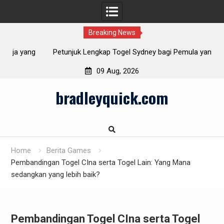
Breaking News
ang
Petunjuk Lengkap Togel Sydney bagi Pemula yang Baru
Masuk
09 Aug, 2026
Skip
bradleyquick.com
to
content
Home
Berita Games
Pembandingan Togel CIna serta Togel Lain: Yang Mana
sedangkan yang lebih baik?
Pembandingan Togel CIna serta Togel