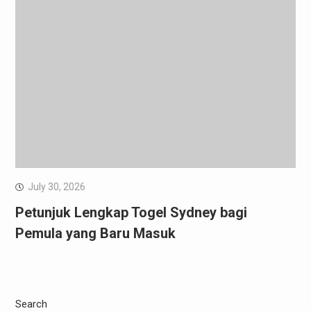
July 30, 2026
Petunjuk Lengkap Togel Sydney bagi
Pemula yang Baru Masuk
Search