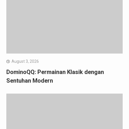
August 3, 2026
DominoQQ: Permainan Klasik dengan
Sentuhan Modern