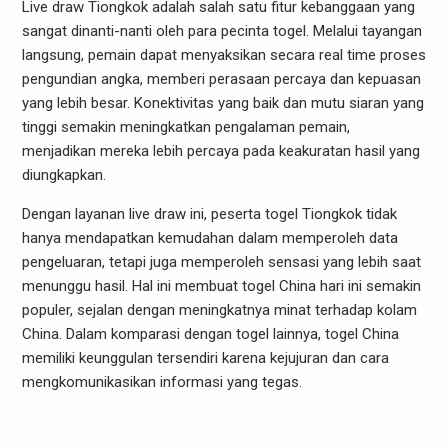
Live draw Tiongkok adalah salah satu fitur kebanggaan yang
sangat dinanti-nanti oleh para pecinta togel. Melalui tayangan
langsung, pemain dapat menyaksikan secara real time proses
pengundian angka, memberi perasaan percaya dan kepuasan
yang lebih besar. Konektivitas yang baik dan mutu siaran yang
tinggi semakin meningkatkan pengalaman pemain,
menjadikan mereka lebih percaya pada keakuratan hasil yang
diungkapkan.
Dengan layanan live draw ini, peserta togel Tiongkok tidak
hanya mendapatkan kemudahan dalam memperoleh data
pengeluaran, tetapi juga memperoleh sensasi yang lebih saat
menunggu hasil. Hal ini membuat togel China hari ini semakin
populer, sejalan dengan meningkatnya minat terhadap kolam
China. Dalam komparasi dengan togel lainnya, togel China
memiliki keunggulan tersendiri karena kejujuran dan cara
mengkomunikasikan informasi yang tegas.