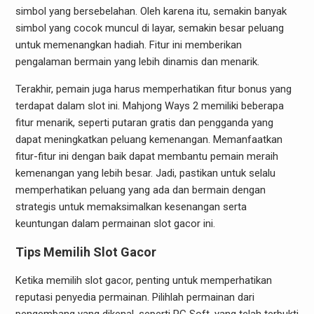
simbol yang bersebelahan. Oleh karena itu, semakin banyak
simbol yang cocok muncul di layar, semakin besar peluang
untuk memenangkan hadiah. Fitur ini memberikan
pengalaman bermain yang lebih dinamis dan menarik.
Terakhir, pemain juga harus memperhatikan fitur bonus yang
terdapat dalam slot ini. Mahjong Ways 2 memiliki beberapa
fitur menarik, seperti putaran gratis dan pengganda yang
dapat meningkatkan peluang kemenangan. Memanfaatkan
fitur-fitur ini dengan baik dapat membantu pemain meraih
kemenangan yang lebih besar. Jadi, pastikan untuk selalu
memperhatikan peluang yang ada dan bermain dengan
strategis untuk memaksimalkan kesenangan serta
keuntungan dalam permainan slot gacor ini.
Tips Memilih Slot Gacor
Ketika memilih slot gacor, penting untuk memperhatikan
reputasi penyedia permainan. Pilihlah permainan dari