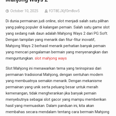
October 10, 2025
fOT8EJXjf0m8ov5
Di dunia permainan judi online, slot menjadi salah satu pilihan
yang paling populer di kalangan pemain. Salah satu game slot
yang sedang naik daun adalah Mahjong Ways 2 dari PG Soft.
Dengan tampilan yang menarik dan fitur-fitur inovatif,
Mahjong Ways 2 berhasil menarik perhatian banyak pemain
yang mencari pengalaman bermain yang menyenangkan dan
menguntungkan.
slot mahjong ways
Slot Mahjong ini menawarkan tema yang terinspirasi dari
permainan tradisional Mahjong, dengan sentuhan modern
yang membuatnya semakin menarik. Dengan mekanisme
permainan yang unik serta peluang besar untuk meraih
kemenangan, tidak mengherankan jika banyak pemain
menyebutnya sebagai slot gacor yang mampu memberikan
hasil yang memuaskan. Dalam panduan ini, kita akan
membahas secara mendalam tentang cara bermain Mahjong