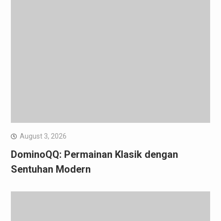
August 3, 2026
DominoQQ: Permainan Klasik dengan
Sentuhan Modern