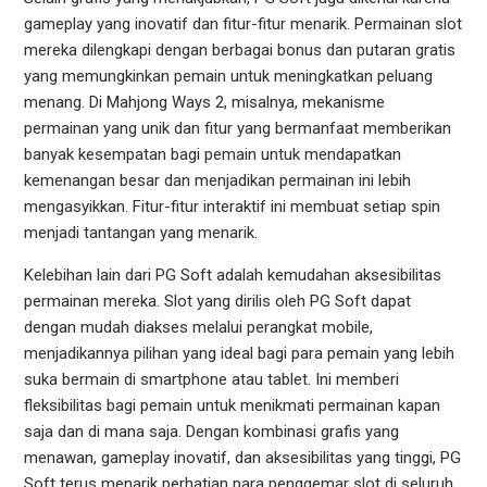
gameplay yang inovatif dan fitur-fitur menarik. Permainan slot
mereka dilengkapi dengan berbagai bonus dan putaran gratis
yang memungkinkan pemain untuk meningkatkan peluang
menang. Di Mahjong Ways 2, misalnya, mekanisme
permainan yang unik dan fitur yang bermanfaat memberikan
banyak kesempatan bagi pemain untuk mendapatkan
kemenangan besar dan menjadikan permainan ini lebih
mengasyikkan. Fitur-fitur interaktif ini membuat setiap spin
menjadi tantangan yang menarik.
Kelebihan lain dari PG Soft adalah kemudahan aksesibilitas
permainan mereka. Slot yang dirilis oleh PG Soft dapat
dengan mudah diakses melalui perangkat mobile,
menjadikannya pilihan yang ideal bagi para pemain yang lebih
suka bermain di smartphone atau tablet. Ini memberi
fleksibilitas bagi pemain untuk menikmati permainan kapan
saja dan di mana saja. Dengan kombinasi grafis yang
menawan, gameplay inovatif, dan aksesibilitas yang tinggi, PG
Soft terus menarik perhatian para penggemar slot di seluruh