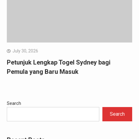
July 30, 2026
Petunjuk Lengkap Togel Sydney bagi
Pemula yang Baru Masuk
Search
Search