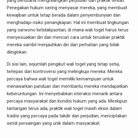
yang berusaha menghilangkan perjudian dan praktik terkait.
Penegakan hukum sering menyasar mereka, yang membuat
kewajiban untuk tetap berada dalam penyembunyian dan
menghadapi risiko penangkapan. Hal ini membuat lingkungan
yang sarwono ketidakpastian, di mana wali togel harus terus
menyesuaikan diri dan mencari cara untuk teruskan praktik
mereka sambil menjauhkan diri dari perhatian yang tidak
diinginkan.
Di sisi lain, sejumlah pengikut wali togel yang tetap setia,
terlepas dari kontroversi yang melingkupi mereka. Mereka
percaya bahwa wali togel memiliki kemampuan untuk
menawarkan panduan dan membantu mereka mendapatkan
keberuntungan. Ini menyebabkan interaksi menarik antara
percaya masyarakat dan kondisi hukum yang ada. Meskipun
tantangan terus ada, praktik wali togel masih eksis dalam
tradisi yang percaya pada takdir dan perjudian, menciptakan
sendi persaingan yang unik dalam masyarakat.