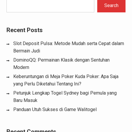
Search
Recent Posts
Slot Deposit Pulsa: Metode Mudah serta Cepat dalam
Bermain Judi
DominoQQ: Permainan Klasik dengan Sentuhan
Modern
Keberuntungan di Meja Poker Kuda Poker: Apa Saja
yang Perlu Diketahui Tentang Ini?
Petunjuk Lengkap Togel Sydney bagi Pemula yang
Baru Masuk
Panduan Utuh Sukses di Game Walitogel
Recent Comments