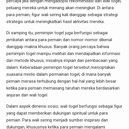
percaya jika dengan mengadopsi rekomendasi dari wali togel,
peluang mereka untuk menang akan meningkat. Di antara
para pemain, figur wali sering kali dianggap sebagai strategi
strategis untuk meningkatkan hasil aktivitas mereka.
Di samping itu, pemimpin togel juga berfungsi sebagai
jembatan antara para pemain dan nomor-nomor dikenal
dianggap makna khusus. Banyak orang percaya bahwa
pemimpin togel mampu melihat dan mendapatkan informasi
dari metode khusus, misalnya impian dan pembacaan yang
dalam. Keberadaan pemimpin togel tersebut menciptakan
suasana mistis dalam permainan togel, di mana banyak
pemain merasa terhubung dengan hal-hal yang lebih besar
ketika para pemain memasang taruhan mereka berdasarkan
anjuran dari wali togel.
Dalam aspek dimensi sosio, wali togel berfungsi sebagai figur
yang dapat memberikan dukungan spiritual untuk para
pemain. Para wali sering menjadi sumber inspirasi dan
dukungan, khususnya ketika para pemain mengalami