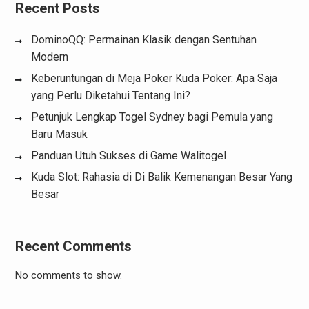
Recent Posts
DominoQQ: Permainan Klasik dengan Sentuhan
Modern
Keberuntungan di Meja Poker Kuda Poker: Apa Saja
yang Perlu Diketahui Tentang Ini?
Petunjuk Lengkap Togel Sydney bagi Pemula yang
Baru Masuk
Panduan Utuh Sukses di Game Walitogel
Kuda Slot: Rahasia di Di Balik Kemenangan Besar Yang
Besar
Recent Comments
No comments to show.