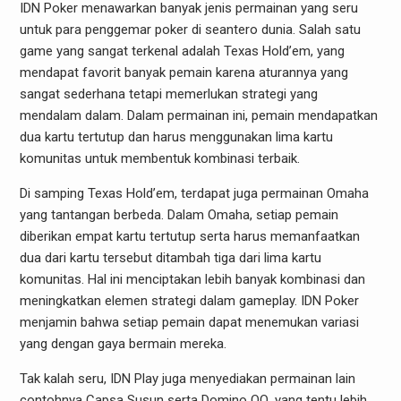
IDN Poker menawarkan banyak jenis permainan yang seru
untuk para penggemar poker di seantero dunia. Salah satu
game yang sangat terkenal adalah Texas Hold’em, yang
mendapat favorit banyak pemain karena aturannya yang
sangat sederhana tetapi memerlukan strategi yang
mendalam dalam. Dalam permainan ini, pemain mendapatkan
dua kartu tertutup dan harus menggunakan lima kartu
komunitas untuk membentuk kombinasi terbaik.
Di samping Texas Hold’em, terdapat juga permainan Omaha
yang tantangan berbeda. Dalam Omaha, setiap pemain
diberikan empat kartu tertutup serta harus memanfaatkan
dua dari kartu tersebut ditambah tiga dari lima kartu
komunitas. Hal ini menciptakan lebih banyak kombinasi dan
meningkatkan elemen strategi dalam gameplay. IDN Poker
menjamin bahwa setiap pemain dapat menemukan variasi
yang dengan gaya bermain mereka.
Tak kalah seru, IDN Play juga menyediakan permainan lain
contohnya Capsa Susun serta Domino QQ, yang tentu lebih