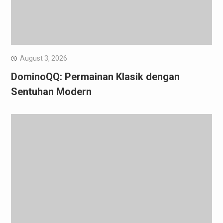
August 3, 2026
DominoQQ: Permainan Klasik dengan
Sentuhan Modern