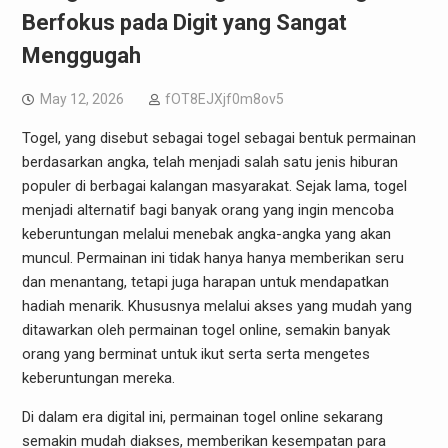
Berfokus pada Digit yang Sangat
Menggugah
May 12, 2026
fOT8EJXjf0m8ov5
Togel, yang disebut sebagai togel sebagai bentuk permainan
berdasarkan angka, telah menjadi salah satu jenis hiburan
populer di berbagai kalangan masyarakat. Sejak lama, togel
menjadi alternatif bagi banyak orang yang ingin mencoba
keberuntungan melalui menebak angka-angka yang akan
muncul. Permainan ini tidak hanya hanya memberikan seru
dan menantang, tetapi juga harapan untuk mendapatkan
hadiah menarik. Khususnya melalui akses yang mudah yang
ditawarkan oleh permainan togel online, semakin banyak
orang yang berminat untuk ikut serta serta mengetes
keberuntungan mereka.
Di dalam era digital ini, permainan togel online sekarang
semakin mudah diakses, memberikan kesempatan para