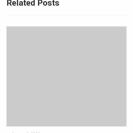
Related Posts