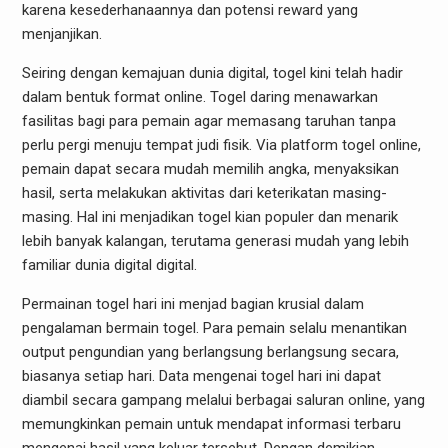
karena kesederhanaannya dan potensi reward yang
menjanjikan.
Seiring dengan kemajuan dunia digital, togel kini telah hadir
dalam bentuk format online. Togel daring menawarkan
fasilitas bagi para pemain agar memasang taruhan tanpa
perlu pergi menuju tempat judi fisik. Via platform togel online,
pemain dapat secara mudah memilih angka, menyaksikan
hasil, serta melakukan aktivitas dari keterikatan masing-
masing. Hal ini menjadikan togel kian populer dan menarik
lebih banyak kalangan, terutama generasi mudah yang lebih
familiar dunia digital digital.
Permainan togel hari ini menjad bagian krusial dalam
pengalaman bermain togel. Para pemain selalu menantikan
output pengundian yang berlangsung berlangsung secara,
biasanya setiap hari. Data mengenai togel hari ini dapat
diambil secara gampang melalui berbagai saluran online, yang
memungkinkan pemain untuk mendapat informasi terbaru