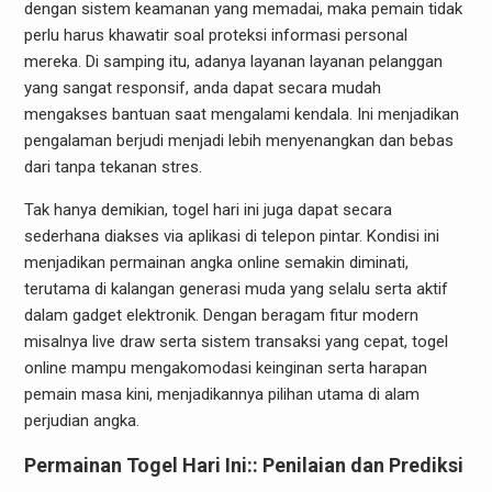
dengan sistem keamanan yang memadai, maka pemain tidak
perlu harus khawatir soal proteksi informasi personal
mereka. Di samping itu, adanya layanan layanan pelanggan
yang sangat responsif, anda dapat secara mudah
mengakses bantuan saat mengalami kendala. Ini menjadikan
pengalaman berjudi menjadi lebih menyenangkan dan bebas
dari tanpa tekanan stres.
Tak hanya demikian, togel hari ini juga dapat secara
sederhana diakses via aplikasi di telepon pintar. Kondisi ini
menjadikan permainan angka online semakin diminati,
terutama di kalangan generasi muda yang selalu serta aktif
dalam gadget elektronik. Dengan beragam fitur modern
misalnya live draw serta sistem transaksi yang cepat, togel
online mampu mengakomodasi keinginan serta harapan
pemain masa kini, menjadikannya pilihan utama di alam
perjudian angka.
Permainan Togel Hari Ini:: Penilaian dan Prediksi