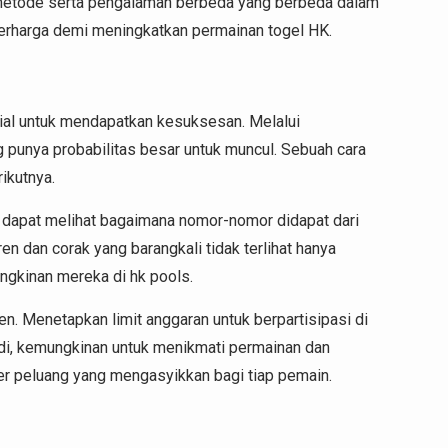
a metode serta pengalaman berbeda yang berbeda dalam
berharga demi meningkatkan permainan togel HK.
ial untuk mendapatkan kesuksesan. Melalui
punya probabilitas besar untuk muncul. Sebuah cara
ikutnya.
n dapat melihat bagaimana nomor-nomor didapat dari
n dan corak yang barangkali tidak terlihat hanya
gkinan mereka di hk pools.
n. Menetapkan limit anggaran untuk berpartisipasi di
di, kemungkinan untuk menikmati permainan dan
ber peluang yang mengasyikkan bagi tiap pemain.