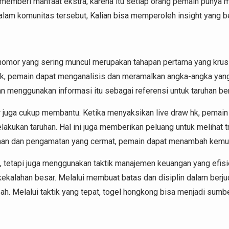
 memberi manfaat ekstra, karena itu setiap orang pemain puny
alam komunitas tersebut, Kalian bisa memperoleh insight yang 
 nomor yang sering muncul merupakan tahapan pertama yang krus
hk, pemain dapat menganalisis dan meramalkan angka-angka yang 
dan menggunakan informasi itu sebagai referensi untuk taruhan ber
tur juga cukup membantu. Ketika menyaksikan live draw hk, pemai
ukan taruhan. Hal ini juga memberikan peluang untuk melihat tre
nan dan pengamatan yang cermat, pemain dapat menambah kemun
b, tetapi juga menggunakan taktik manajemen keuangan yang efisie
kalahan besar. Melalui membuat batas dan disiplin dalam berju
ah. Melalui taktik yang tepat, togel hongkong bisa menjadi sum