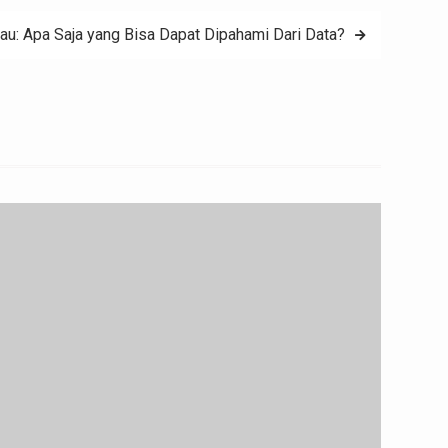
au: Apa Saja yang Bisa Dapat Dipahami Dari Data?