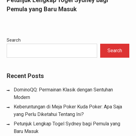
Petunjuk Lengkap Togel Sydney bagi
Pemula yang Baru Masuk
Search
Search
Recent Posts
DominoQQ: Permainan Klasik dengan Sentuhan
Modern
Keberuntungan di Meja Poker Kuda Poker: Apa Saja
yang Perlu Diketahui Tentang Ini?
Petunjuk Lengkap Togel Sydney bagi Pemula yang
Baru Masuk