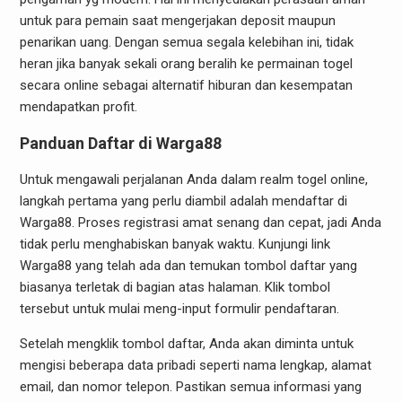
untuk para pemain saat mengerjakan deposit maupun
penarikan uang. Dengan semua segala kelebihan ini, tidak
heran jika banyak sekali orang beralih ke permainan togel
secara online sebagai alternatif hiburan dan kesempatan
mendapatkan profit.
Panduan Daftar di Warga88
Untuk mengawali perjalanan Anda dalam realm togel online,
langkah pertama yang perlu diambil adalah mendaftar di
Warga88. Proses registrasi amat senang dan cepat, jadi Anda
tidak perlu menghabiskan banyak waktu. Kunjungi link
Warga88 yang telah ada dan temukan tombol daftar yang
biasanya terletak di bagian atas halaman. Klik tombol
tersebut untuk mulai meng-input formulir pendaftaran.
Setelah mengklik tombol daftar, Anda akan diminta untuk
mengisi beberapa data pribadi seperti nama lengkap, alamat
email, dan nomor telepon. Pastikan semua informasi yang