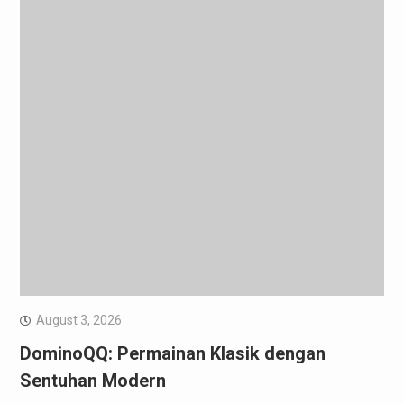
August 3, 2026
DominoQQ: Permainan Klasik dengan
Sentuhan Modern