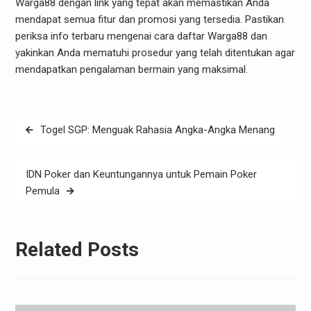
Warga88 dengan link yang tepat akan memastikan Anda
mendapat semua fitur dan promosi yang tersedia. Pastikan
periksa info terbaru mengenai cara daftar Warga88 dan
yakinkan Anda mematuhi prosedur yang telah ditentukan agar
mendapatkan pengalaman bermain yang maksimal.
Post
Togel SGP: Menguak Rahasia Angka-Angka Menang
navigation
IDN Poker dan Keuntungannya untuk Pemain Poker
Pemula
Related Posts