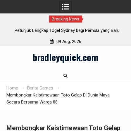
Breaking News
ang
Petunjuk Lengkap Togel Sydney bagi Pemula yang Baru
Masuk
09 Aug, 2026
Skip
bradleyquick.com
to
content
Home
Berita Games
Membongkar Keistimewaan Toto Gelap Di Dunia Maya
Secara Bersama Warga 88
Membongkar Keistimewaan Toto Gelap