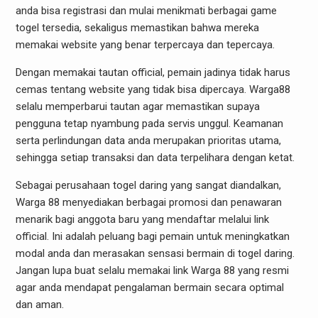
anda bisa registrasi dan mulai menikmati berbagai game
togel tersedia, sekaligus memastikan bahwa mereka
memakai website yang benar terpercaya dan tepercaya.
Dengan memakai tautan official, pemain jadinya tidak harus
cemas tentang website yang tidak bisa dipercaya. Warga88
selalu memperbarui tautan agar memastikan supaya
pengguna tetap nyambung pada servis unggul. Keamanan
serta perlindungan data anda merupakan prioritas utama,
sehingga setiap transaksi dan data terpelihara dengan ketat.
Sebagai perusahaan togel daring yang sangat diandalkan,
Warga 88 menyediakan berbagai promosi dan penawaran
menarik bagi anggota baru yang mendaftar melalui link
official. Ini adalah peluang bagi pemain untuk meningkatkan
modal anda dan merasakan sensasi bermain di togel daring.
Jangan lupa buat selalu memakai link Warga 88 yang resmi
agar anda mendapat pengalaman bermain secara optimal
dan aman.