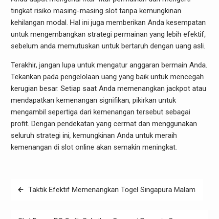
tingkat risiko masing-masing slot tanpa kemungkinan
kehilangan modal. Hal ini juga memberikan Anda kesempatan
untuk mengembangkan strategi permainan yang lebih efektif,
sebelum anda memutuskan untuk bertaruh dengan uang asli.
Terakhir, jangan lupa untuk mengatur anggaran bermain Anda.
Tekankan pada pengelolaan uang yang baik untuk mencegah
kerugian besar. Setiap saat Anda memenangkan jackpot atau
mendapatkan kemenangan signifikan, pikirkan untuk
mengambil sepertiga dari kemenangan tersebut sebagai
profit. Dengan pendekatan yang cermat dan menggunakan
seluruh strategi ini, kemungkinan Anda untuk meraih
kemenangan di slot online akan semakin meningkat.
Post
Taktik Efektif Memenangkan Togel Singapura Malam
navigation