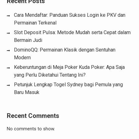
Recent Posts
Cara Mendaftar: Panduan Sukses Login ke PKV dan
Permainan Terkenal
Slot Deposit Pulsa: Metode Mudah serta Cepat dalam
Bermain Judi
DominoQQ: Permainan Klasik dengan Sentuhan
Modern
Keberuntungan di Meja Poker Kuda Poker: Apa Saja
yang Perlu Diketahui Tentang Ini?
Petunjuk Lengkap Togel Sydney bagi Pemula yang
Baru Masuk
Recent Comments
No comments to show.