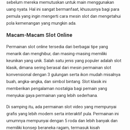
sebelum mereka memutuskan untuk main menggunakan
uang nyata. Hal ini sangat bermanfaat, khususnya bagi para
pemula yang ingin mengerti cara mesin slot dan mengetahui
pola kemenangan yang mungkin ada.
Macam-Macam Slot Online
Permainan slot online tersedia dari berbagai tipe yang
menarik dan menghibur, dan masing-masing memiliki
keunikan yang unik. Salah satu jenis yang populer adalah slot
klasik, dimana sering berasal dari mesin permainan slot
konvensional dengan 3 gulungan serta ikon mudah misalnya
buah, angka-angka, dan simbol bintang. Slot klasik ini
memberikan pengalaman nostalgia bagi pemain yang
menyukai gaya permainan yang lebih sederhana.
Di samping itu, ada permainan slot video yang mempunyai
grafis yang lebih modern serta interaktif pula. Permainan ini
umumnya mempunyai dengan 5 roda dan lebih banyak dan
memiliki konsep beraneka ragam, termasuk kisah