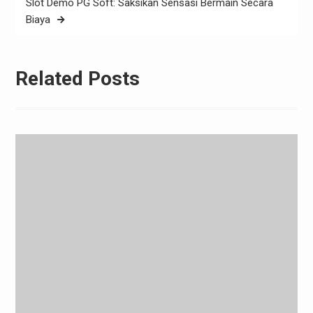
Slot Demo PG Soft: Saksikan Sensasi Bermain Secara
Biaya
Related Posts