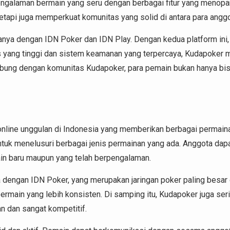
galaman bermain yang seru dengan berbagai fitur yang menopan
tetapi juga memperkuat komunitas yang solid di antara para angg
manya dengan IDN Poker dan IDN Play. Dengan kedua platform in
 yang tinggi dan sistem keamanan yang terpercaya, Kudapoker men
abung dengan komunitas Kudapoker, para pemain bukan hanya bis
 online unggulan di Indonesia yang memberikan berbagai permai
tuk menelusuri berbagai jenis permainan yang ada. Anggota dap
main baru maupun yang telah berpengalaman.
dengan IDN Poker, yang merupakan jaringan poker paling besar 
ermain yang lebih konsisten. Di samping itu, Kudapoker juga s
n dan sangat kompetitif.