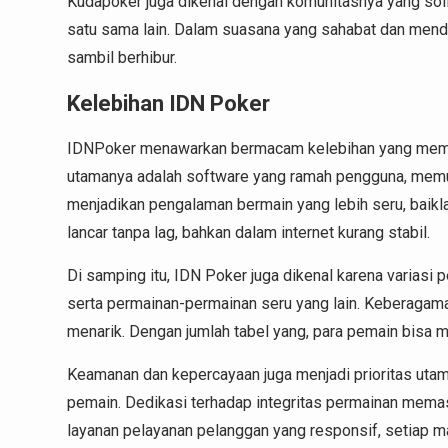
Kudapoker juga dikenal dengan komunitasnya yang soli
satu sama lain. Dalam suasana yang sahabat dan mend
sambil berhibur.
Kelebihan IDN Poker
IDNPoker menawarkan bermacam kelebihan yang membua
utamanya adalah software yang ramah pengguna, memun
menjadikan pengalaman bermain yang lebih seru, baik
lancar tanpa lag, bahkan dalam internet kurang stabil.
Di samping itu, IDN Poker juga dikenal karena varias
serta permainan-permainan seru yang lain. Keberagama
menarik. Dengan jumlah tabel yang, para pemain bisa m
Keamanan dan kepercayaan juga menjadi prioritas utam
pemain. Dedikasi terhadap integritas permainan mema
layanan pelayanan pelanggan yang responsif, setiap 