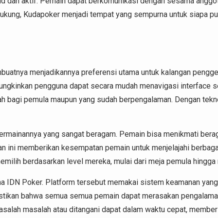
d dan aktif. Pemain dapat berkomunikasi dengan sesama anggota
ukung, Kudapoker menjadi tempat yang sempurna untuk siapa pu
tnya menjadikannya preferensi utama untuk kalangan penggema
gkinkan pengguna dapat secara mudah menavigasi interface sela
lah bagi pemula maupun yang sudah berpengalaman. Dengan tekn
i permainannya yang sangat beragam. Pemain bisa menikmati bera
n ini memberikan kesempatan pemain untuk menjelajahi berbagai
emilih berdasarkan level mereka, mulai dari meja pemula hingga m
a IDN Poker. Platform tersebut memakai sistem keamanan yang c
stikan bahwa semua semua pemain dapat merasakan pengalaman b
masalah masalah atau ditangani dapat dalam waktu cepat, membe