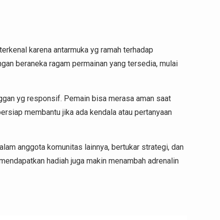
terkenal karena antarmuka yg ramah terhadap
an beraneka ragam permainan yang tersedia, mulai
nggan yg responsif. Pemain bisa merasa aman saat
bersiap membantu jika ada kendala atau pertanyaan
alam anggota komunitas lainnya, bertukar strategi, dan
n mendapatkan hadiah juga makin menambah adrenalin