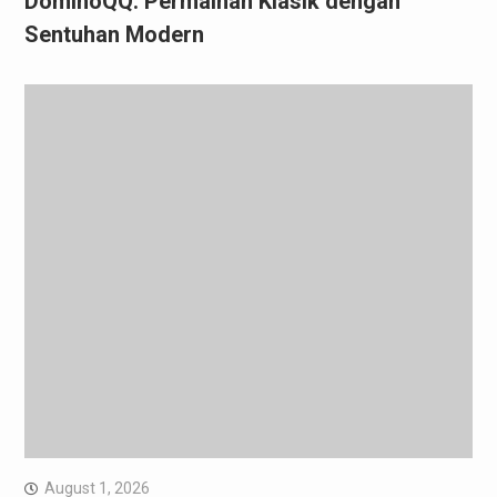
DominoQQ: Permainan Klasik dengan
Sentuhan Modern
August 1, 2026