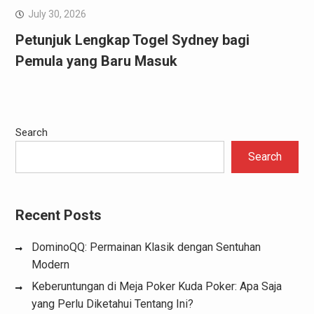
July 30, 2026
Petunjuk Lengkap Togel Sydney bagi
Pemula yang Baru Masuk
Search
Search
Recent Posts
DominoQQ: Permainan Klasik dengan Sentuhan
Modern
Keberuntungan di Meja Poker Kuda Poker: Apa Saja
yang Perlu Diketahui Tentang Ini?