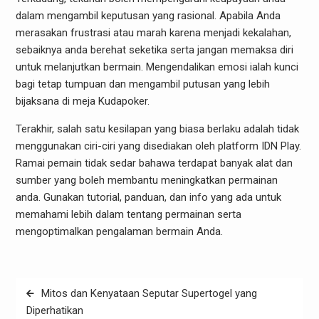
dalam mengambil keputusan yang rasional. Apabila Anda
merasakan frustrasi atau marah karena menjadi kekalahan,
sebaiknya anda berehat seketika serta jangan memaksa diri
untuk melanjutkan bermain. Mengendalikan emosi ialah kunci
bagi tetap tumpuan dan mengambil putusan yang lebih
bijaksana di meja Kudapoker.
Terakhir, salah satu kesilapan yang biasa berlaku adalah tidak
menggunakan ciri-ciri yang disediakan oleh platform IDN Play.
Ramai pemain tidak sedar bahawa terdapat banyak alat dan
sumber yang boleh membantu meningkatkan permainan
anda. Gunakan tutorial, panduan, dan info yang ada untuk
memahami lebih dalam tentang permainan serta
mengoptimalkan pengalaman bermain Anda.
Post
Mitos dan Kenyataan Seputar Supertogel yang
navigation
Diperhatikan