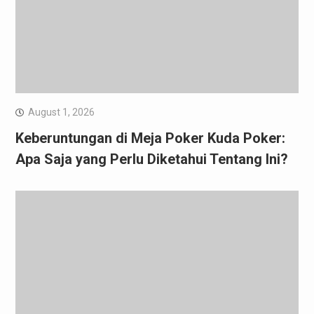
August 1, 2026
Keberuntungan di Meja Poker Kuda Poker:
Apa Saja yang Perlu Diketahui Tentang Ini?