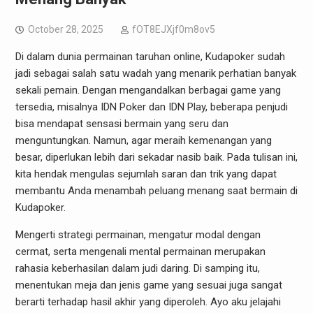
October 28, 2025
fOT8EJXjf0m8ov5
Di dalam dunia permainan taruhan online, Kudapoker sudah
jadi sebagai salah satu wadah yang menarik perhatian banyak
sekali pemain. Dengan mengandalkan berbagai game yang
tersedia, misalnya IDN Poker dan IDN Play, beberapa penjudi
bisa mendapat sensasi bermain yang seru dan
menguntungkan. Namun, agar meraih kemenangan yang
besar, diperlukan lebih dari sekadar nasib baik. Pada tulisan ini,
kita hendak mengulas sejumlah saran dan trik yang dapat
membantu Anda menambah peluang menang saat bermain di
Kudapoker.
Mengerti strategi permainan, mengatur modal dengan
cermat, serta mengenali mental permainan merupakan
rahasia keberhasilan dalam judi daring. Di samping itu,
menentukan meja dan jenis game yang sesuai juga sangat
berarti terhadap hasil akhir yang diperoleh. Ayo aku jelajahi