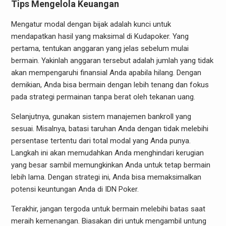
Tips Mengelola Keuangan
Mengatur modal dengan bijak adalah kunci untuk
mendapatkan hasil yang maksimal di Kudapoker. Yang
pertama, tentukan anggaran yang jelas sebelum mulai
bermain. Yakinlah anggaran tersebut adalah jumlah yang tidak
akan mempengaruhi finansial Anda apabila hilang. Dengan
demikian, Anda bisa bermain dengan lebih tenang dan fokus
pada strategi permainan tanpa berat oleh tekanan uang.
Selanjutnya, gunakan sistem manajemen bankroll yang
sesuai. Misalnya, batasi taruhan Anda dengan tidak melebihi
persentase tertentu dari total modal yang Anda punya.
Langkah ini akan memudahkan Anda menghindari kerugian
yang besar sambil memungkinkan Anda untuk tetap bermain
lebih lama. Dengan strategi ini, Anda bisa memaksimalkan
potensi keuntungan Anda di IDN Poker.
Terakhir, jangan tergoda untuk bermain melebihi batas saat
meraih kemenangan. Biasakan diri untuk mengambil untung