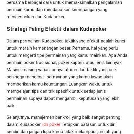
bersama berbagai cara untuk memaksimalkan pengalaman
bermain kamu dan mendapatkan kemenangan yang
mengesankan dari Kudapoker.
Strategi Paling Efektif dalam Kudapoker
Dalam permainan Kudapoker, taktik yang efektif adalah kunci
untuk meraih kemenangan besar. Pertama, hal yang perlu
untuk mengerti tipe permainan yang kamu mainkan. Apa Anda
bermain poker tradisional, poker kapten, atau jenis lainnya?
Masing-masing variasi punya aturan dan taktik yang unik,
sehingga mengenali permainan yang kamu lawan akan
memberikan kamu keuntungan. Luangkan waktu untuk
mempelajari tips dan trik spesifik untuk setiap jenis
permainan supaya dapat mengambil keputusan yang lebih
baik.
Selanjutnya, manajemen bankroll yang baik sangat penting
dalam Kudapoker.
idn poker
Tetapkan batasan untuk diri
sendiri dan jangan lupa kamu tidak melampaui jumlah yang