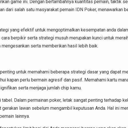
nkan game ini. Dengan bertambahnya kuantitas pemain, taktik s
gian dari salah satu masyarakat pemain IDN Poker, menawarkan be
rategi yang efektif untuk mengoptimalkan kesempatan anda dala
ara berpikir serta strategi musuh merupakan kunci untuk merai
 mengesankan serta memberikan hasil lebih baik.
 penting untuk memahami beberapa strategi dasar yang dapat m
hui kapan perlu bermain agresif dan pasif. Memahami kartu mana
gnifikan serta menjaga jumlah chip kamu.
 tabel. Dalam permainan poker, letak sangat penting terhadap keb
at gerakan lawan sebelum mengambil keputusan Anda. Hal ini m
pemain lainnya.