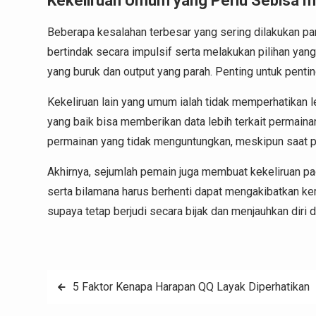
Kekeliruan Umum yang Perlu Sebisa m
Beberapa kesalahan terbesar yang sering dilakukan p
bertindak secara impulsif serta melakukan pilihan ya
yang buruk dan output yang parah. Penting untuk pentin
Kekeliruan lain yang umum ialah tidak memperhatikan l
yang baik bisa memberikan data lebih terkait permai
permainan yang tidak menguntungkan, meskipun saat pu
Akhirnya, sejumlah pemain juga membuat kekeliruan pa
serta bilamana harus berhenti dapat mengakibatkan ke
supaya tetap berjudi secara bijak dan menjauhkan diri da
Post
5 Faktor Kenapa Harapan QQ Layak Diperhatikan
navigation