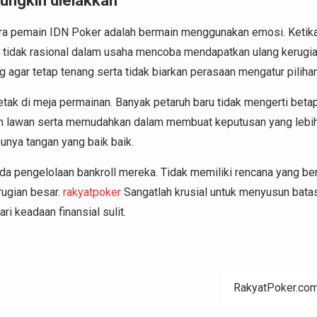
ungkin dielakkan
ara pemain IDN Poker adalah bermain menggunakan emosi. Ketika
ng tidak rasional dalam usaha mencoba mendapatkan ulang kerugi
g agar tetap tenang serta tidak biarkan perasaan mengatur piliha
etak di meja permainan. Banyak petaruh baru tidak mengerti beta
nan lawan serta memudahkan dalam membuat keputusan yang lebih
nya tangan yang baik baik.
da pengelolaan bankroll mereka. Tidak memiliki rencana yang be
rugian besar.
rakyatpoker
Sangatlah krusial untuk menyusun bata
ri keadaan finansial sulit.
RakyatPoker.com: