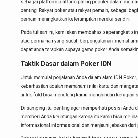
sebagai platform platform paling populer dalam memai
penting. Rakyat poker atau rakyat pemain, sebagai ba
pemain meningkatkan keterampilan mereka sendiri.
Pada tulisan ini, kami akan membahas seperangkat st
atau permainan yang sudah berpengalaman, memahami c
dapat anda terapkan supaya game poker Anda semakin
Taktik Dasar dalam Poker IDN
Untuk memulai perjalanan Anda dalam alam IDN Poker,
keberhasilan adalah memahami nilai kartu dan mengeta
untuk fold bisa menolong kamu menghindari kerugian si
Di samping itu, penting agar memperhati posisi Anda di
memberi Anda keuntungan karena itu kamu bisa melih
informasional informasional dan menjauhi jebakan dari 