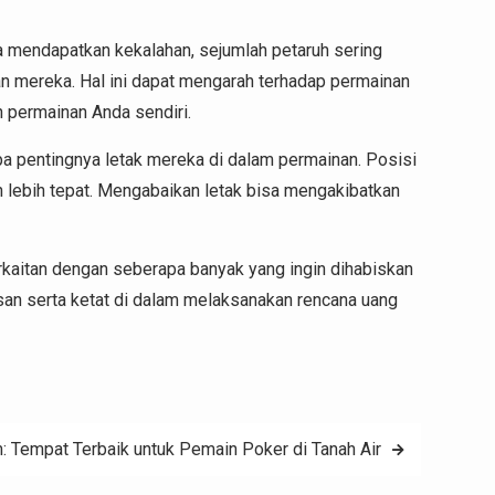
 mendapatkan kekalahan, sejumlah petaruh sering
an mereka. Hal ini dapat mengarah terhadap permainan
n permainan Anda sendiri.
pa pentingnya letak mereka di dalam permainan. Posisi
 lebih tepat. Mengabaikan letak bisa mengakibatkan
rkaitan dengan seberapa banyak yang ingin dihabiskan
san serta ketat di dalam melaksanakan rencana uang
 Tempat Terbaik untuk Pemain Poker di Tanah Air