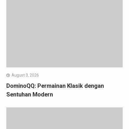
August 3, 2026
DominoQQ: Permainan Klasik dengan
Sentuhan Modern