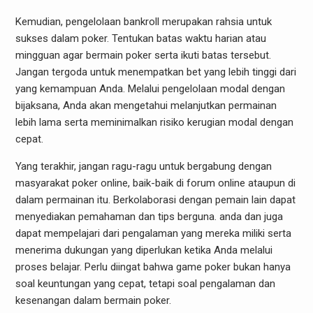
Kemudian, pengelolaan bankroll merupakan rahsia untuk
sukses dalam poker. Tentukan batas waktu harian atau
mingguan agar bermain poker serta ikuti batas tersebut.
Jangan tergoda untuk menempatkan bet yang lebih tinggi dari
yang kemampuan Anda. Melalui pengelolaan modal dengan
bijaksana, Anda akan mengetahui melanjutkan permainan
lebih lama serta meminimalkan risiko kerugian modal dengan
cepat.
Yang terakhir, jangan ragu-ragu untuk bergabung dengan
masyarakat poker online, baik-baik di forum online ataupun di
dalam permainan itu. Berkolaborasi dengan pemain lain dapat
menyediakan pemahaman dan tips berguna. anda dan juga
dapat mempelajari dari pengalaman yang mereka miliki serta
menerima dukungan yang diperlukan ketika Anda melalui
proses belajar. Perlu diingat bahwa game poker bukan hanya
soal keuntungan yang cepat, tetapi soal pengalaman dan
kesenangan dalam bermain poker.