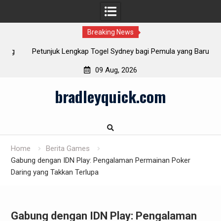
Breaking News
ang
Petunjuk Lengkap Togel Sydney bagi Pemula yang Baru
Masuk
09 Aug, 2026
Skip
bradleyquick.com
to
content
Home
Berita Games
Gabung dengan IDN Play: Pengalaman Permainan Poker
Daring yang Takkan Terlupa
Gabung dengan IDN Play: Pengalaman