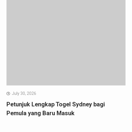
July 30, 2026
Petunjuk Lengkap Togel Sydney bagi
Pemula yang Baru Masuk