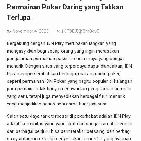
Permainan Poker Daring yang Takkan
Terlupa
November 4, 2025
fOT8EJXjf0m8ov5
Bergabung dengan IDN Play merupakan langkah yang
mengasyikkan bagi setiap orang yang ingin merasakan
pengalaman permainan poker di dunia maya yang sangat
menarik. Dengan situs yang terpercaya dapat diandalkan, IDN
Play mempersembahkan berbagai macam game poker,
seperti permainan IDN Poker, yang begitu populer di kalangan
para pemain. Tidak hanya menawarkan pengalaman bermain
yang seru, tetapi juga menyediakan berbagai fitur menarik
yang menjadikan setiap sesi game buat jadi puas.
Salah satu daya tarik terbesar di pokerhebat adalah IDN Play
adalah komunitas yang yang aktif dan sangat ramah. Pemain
dari berbagai penjuru bisa berinteraksi, bersaing, dan berbagi
story antar mereka. Ini menyediakan atmosfer yang nyaman