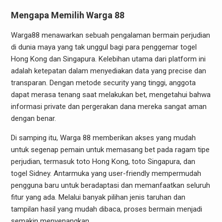
Mengapa Memilih Warga 88
Warga88 menawarkan sebuah pengalaman bermain perjudian
di dunia maya yang tak unggul bagi para penggemar togel
Hong Kong dan Singapura. Kelebihan utama dari platform ini
adalah ketepatan dalam menyediakan data yang precise dan
transparan. Dengan metode security yang tinggi, anggota
dapat merasa tenang saat melakukan bet, mengetahui bahwa
informasi private dan pergerakan dana mereka sangat aman
dengan benar.
Di samping itu, Warga 88 memberikan akses yang mudah
untuk segenap pemain untuk memasang bet pada ragam tipe
perjudian, termasuk toto Hong Kong, toto Singapura, dan
togel Sidney. Antarmuka yang user-friendly mempermudah
pengguna baru untuk beradaptasi dan memanfaatkan seluruh
fitur yang ada. Melalui banyak pilihan jenis taruhan dan
tampilan hasil yang mudah dibaca, proses bermain menjadi
semakin menyenangkan.