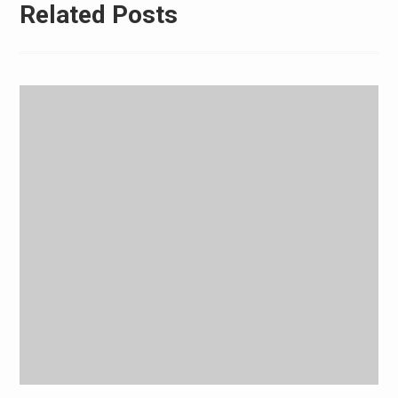
Related Posts