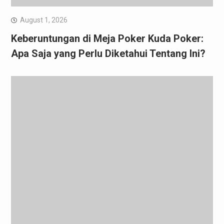
August 1, 2026
Keberuntungan di Meja Poker Kuda Poker:
Apa Saja yang Perlu Diketahui Tentang Ini?