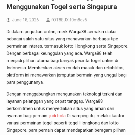
Menggunakan Togel serta Singapura
June 18, 2026
fOT8EJXjf0m8ov5
Di dalam perjudian online, merk Warga88 semakin diakui
sebagai salah satu situs yang menawarkan berbagai tipe
permainan interes, termasuk lotto Hongkong serta Singapore.
Dengan berbagai keunggulan yang ada, Warga88 telah
menjadi pilihan utama bagi banyak pecinta togel online di
Indonesia. Memberikan akses mudah masuk dan reliabilitas,
platform ini menawarkan jemputan bermain yang unggul bagi
para penggunanya.
Dengan menggabungkan mengunakan teknologi terkini dan
layanan pelanggan yang cepat tanggap, Warga88
berkomitmen untuk menyediakan situs yang aman dan
nyaman bagi pemain.
judi bola
Di samping itu, melalui kastor
variasi permainan togel seperti togel Hongkong dan lotto
Singapore, para pemain dapat mendapatkan beragam pilihan