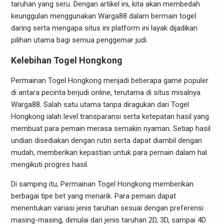
taruhan yang seru. Dengan artikel ini, kita akan membedah
keunggulan menggunakan Warga88 dalam bermain togel
daring serta mengapa situs ini platform ini layak dijadikan
pilihan utama bagi semua penggemar judi.
Kelebihan Togel Hongkong
Permainan Togel Hongkong menjadi beberapa game populer
di antara pecinta berjudi online, terutama di situs misalnya
Warga88. Salah satu utama tanpa diragukan dari Togel
Hongkong ialah level transparansi serta ketepatan hasil yang
membuat para pemain merasa semakin nyaman. Setiap hasil
undian disediakan dengan rutin serta dapat diambil dengan
mudah, memberikan kepastian untuk para pemain dalam hal
mengikuti progres hasil.
Di samping itu, Permainan Togel Hongkong memberikan
berbagai tipe bet yang menarik. Para pemain dapat
menentukan variasi jenis taruhan sesuai dengan preferensi
masing-masing, dimulai dari jenis taruhan 2D, 3D, sampai 4D.