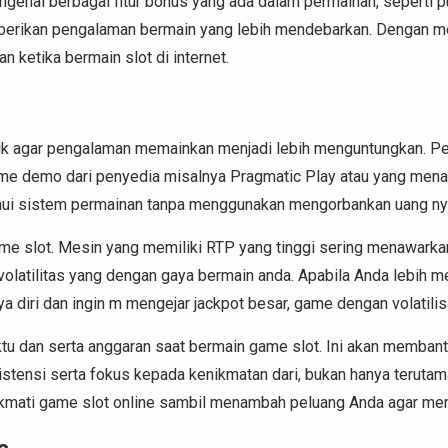
al berbagai fitur bonus yang ada dalam permainan, seperti putara
erikan pengalaman bermain yang lebih mendebarkan. Dengan m
 ketika bermain slot di internet.
ik agar pengalaman memainkan menjadi lebih menguntungkan. Pe
game demo dari penyedia misalnya Pragmatic Play atau yang mena
ui sistem permainan tanpa menggunakan mengorbankan uang ny
p game slot. Mesin yang memiliki RTP yang tinggi sering menawa
k volatilitas yang dengan gaya bermain anda. Apabila Anda lebih 
ya diri dan ingin m mengejar jackpot besar, game dengan volatilis
ktu dan serta anggaran saat bermain game slot. Ini akan memb
istensi serta fokus kepada kenikmatan dari, bukan hanya terut
nikmati game slot online sambil menambah peluang Anda agar me