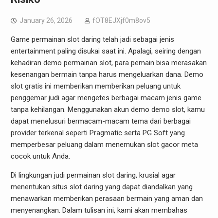
January 26, 2026
fOT8EJXjf0m8ov5
Game permainan slot daring telah jadi sebagai jenis
entertainment paling disukai saat ini. Apalagi, seiring dengan
kehadiran demo permainan slot, para pemain bisa merasakan
kesenangan bermain tanpa harus mengeluarkan dana. Demo
slot gratis ini memberikan memberikan peluang untuk
penggemar judi agar mengetes berbagai macam jenis game
tanpa kehilangan. Menggunakan akun demo demo slot, kamu
dapat menelusuri bermacam-macam tema dari berbagai
provider terkenal seperti Pragmatic serta PG Soft yang
memperbesar peluang dalam menemukan slot gacor meta
cocok untuk Anda.
Di lingkungan judi permainan slot daring, krusial agar
menentukan situs slot daring yang dapat diandalkan yang
menawarkan memberikan perasaan bermain yang aman dan
menyenangkan. Dalam tulisan ini, kami akan membahas