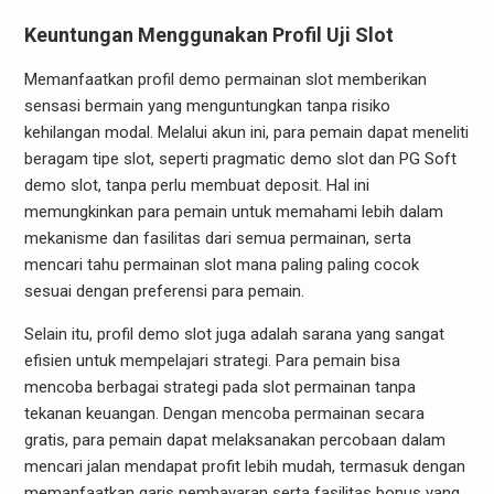
Keuntungan Menggunakan Profil Uji Slot
Memanfaatkan profil demo permainan slot memberikan
sensasi bermain yang menguntungkan tanpa risiko
kehilangan modal. Melalui akun ini, para pemain dapat meneliti
beragam tipe slot, seperti pragmatic demo slot dan PG Soft
demo slot, tanpa perlu membuat deposit. Hal ini
memungkinkan para pemain untuk memahami lebih dalam
mekanisme dan fasilitas dari semua permainan, serta
mencari tahu permainan slot mana paling paling cocok
sesuai dengan preferensi para pemain.
Selain itu, profil demo slot juga adalah sarana yang sangat
efisien untuk mempelajari strategi. Para pemain bisa
mencoba berbagai strategi pada slot permainan tanpa
tekanan keuangan. Dengan mencoba permainan secara
gratis, para pemain dapat melaksanakan percobaan dalam
mencari jalan mendapat profit lebih mudah, termasuk dengan
memanfaatkan garis pembayaran serta fasilitas bonus yang