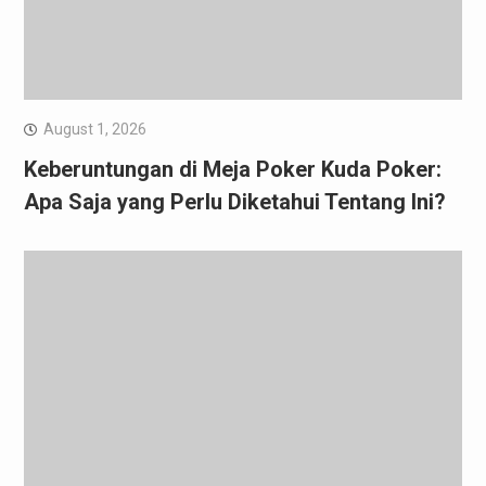
August 1, 2026
Keberuntungan di Meja Poker Kuda Poker:
Apa Saja yang Perlu Diketahui Tentang Ini?