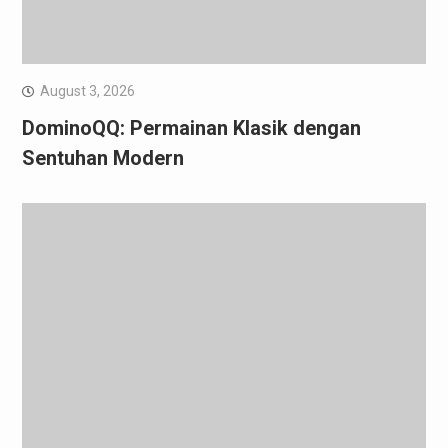
August 3, 2026
DominoQQ: Permainan Klasik dengan
Sentuhan Modern