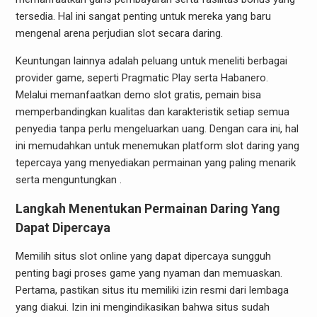
tersedia. Hal ini sangat penting untuk mereka yang baru
mengenal arena perjudian slot secara daring.
Keuntungan lainnya adalah peluang untuk meneliti berbagai
provider game, seperti Pragmatic Play serta Habanero.
Melalui memanfaatkan demo slot gratis, pemain bisa
memperbandingkan kualitas dan karakteristik setiap semua
penyedia tanpa perlu mengeluarkan uang. Dengan cara ini, hal
ini memudahkan untuk menemukan platform slot daring yang
tepercaya yang menyediakan permainan yang paling menarik
serta menguntungkan .
Langkah Menentukan Permainan Daring Yang
Dapat Dipercaya
Memilih situs slot online yang dapat dipercaya sungguh
penting bagi proses game yang nyaman dan memuaskan.
Pertama, pastikan situs itu memiliki izin resmi dari lembaga
yang diakui. Izin ini mengindikasikan bahwa situs sudah