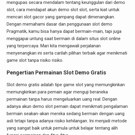
mengupas secara mendalam tentang keunggulan dari demo
slot, cara mendapat akun demo slot slot, serta kiat untuk
mencari slot gacor yang gampang dapat dimenangkan.
Dengan memahami dasar dan penggunaan slot demo
Pragmatik, kamu bisa hanya dapat bermain-main, tapi juga
menggapai untung saat bermain di dalam situs slot online
yang terpercaya. Mari kita mengawali perjalanan
menyenangkan ini serta carilah pilihan terbaik agar menikmati
game slot tanpa risiko risiko.
Pengertian Permainan Slot Demo Gratis
Slot demo gratis adalah tipe game slot yang memungkinkan
memungkinkan para pemain agar menguji beraneka
permainan tanpa harus mengeluarkan uang real. Dengan
adanya akun demo slot pemain dapat menikmati pengalaman
bermain seakan-akan mereka sedang bermain dengan uang
asli tetapi tanpa adanya risiko kehilangan. Ini menjadi metode
yang sangat baik untuk pemula untuk belajar tentang alih