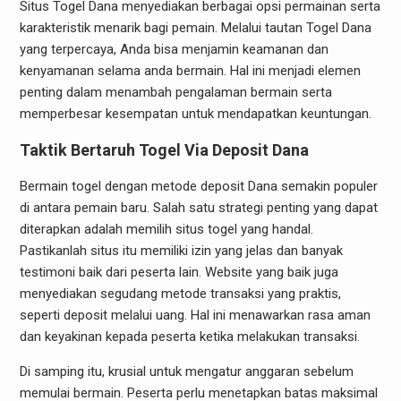
Situs Togel Dana menyediakan berbagai opsi permainan serta
karakteristik menarik bagi pemain. Melalui tautan Togel Dana
yang terpercaya, Anda bisa menjamin keamanan dan
kenyamanan selama anda bermain. Hal ini menjadi elemen
penting dalam menambah pengalaman bermain serta
memperbesar kesempatan untuk mendapatkan keuntungan.
Taktik Bertaruh Togel Via Deposit Dana
Bermain togel dengan metode deposit Dana semakin populer
di antara pemain baru. Salah satu strategi penting yang dapat
diterapkan adalah memilih situs togel yang handal.
Pastikanlah situs itu memiliki izin yang jelas dan banyak
testimoni baik dari peserta lain. Website yang baik juga
menyediakan segudang metode transaksi yang praktis,
seperti deposit melalui uang. Hal ini menawarkan rasa aman
dan keyakinan kepada peserta ketika melakukan transaksi.
Di samping itu, krusial untuk mengatur anggaran sebelum
memulai bermain. Peserta perlu menetapkan batas maksimal