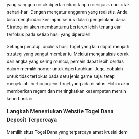
yang sanggup untuk dipertaruhkan tanpa mengusik cuci otak
sehari-hari. Dengan mengatur anggaran yang realistis, Anda
bisa menghindari kesilapan serius dalam pengelolaan dana.
Strategi ini akan membantumu bertaruh lebih tenang dan
terfokus pada setiap hasil yang diperoleh.
Sebagai penutup, analisis hasil togel yang lalu dapat menjadi
strategi yang sangat membantu. Melalui menganalisis corak
dan angka yang sering muncul, pemain dapat lebih cerdas
dalam memilih nomor untuk dipertaruhkan. Juga, cobalah
untuk tidak terfokus pada satu jenis game saja, tetapi
menjelajahi berbagai jenis togel yang ada di situs. Hal ini akan
memberikan ragam dan meningkatkan kesempatan meraih
keberhasilan.
Langkah Menentukan Website Togel Dana
Deposit Terpercaya
Memilih situs Togel Dana yang terpercaya amat krusial demi