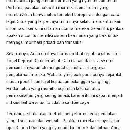
memastikan pengalaman bermain yang nyaman dan aman.
Pertama, pastikan situs itu memiliki lisensi resmi yang
membuktikan bahwa situs tersebut beroperasi dengan cara
legal. Situs yang terpercaya umumnya selalu mencantumkan
informasi lisensi ini di laman utama mereka. Selain itu, periksa
apakah situs itu memiliki sistem keamanan yang baik untuk
menjaga informasi pribadi dan transaksi.
Selanjutnya, Anda saatnya harus melihat reputasi situs situs
Togel Deposit Dana tersebut. Cari ulasan dan review dari
pemain lainnya untuk mengetahui ilustrasi mengenai
pengalaman mereka. Website yang baik pasti punya sejumlah
ulasan positif dan level kepuasan pelanggan yang tinggi.
Hindari situs yang memiliki sejumlah keluhan atau
permasalahan yang sering terjadi, karena itu ini dapat menjadi
indikasi bahwa situs itu tidak bisa dipercaya.
Terakhir, perhatiankan metode penyetoran serta penarikan
yang disediakan dari website. Pastikan mereka menyediakan
opsi Deposit Dana yang nyaman dan cocok dari pilihan Anda.