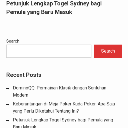
Petunjuk Lengkap Togel Sydney bagi
Pemula yang Baru Masuk
Search
Search
Recent Posts
DominoQQ: Permainan Klasik dengan Sentuhan
Modern
Keberuntungan di Meja Poker Kuda Poker: Apa Saja
yang Perlu Diketahui Tentang Ini?
Petunjuk Lengkap Togel Sydney bagi Pemula yang
Baru Masuk