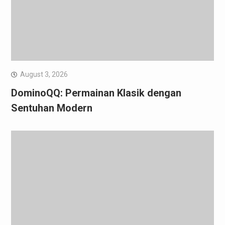
August 3, 2026
DominoQQ: Permainan Klasik dengan
Sentuhan Modern