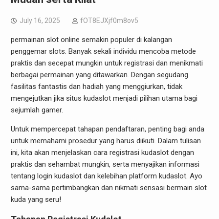
July 16, 2025
fOT8EJXjf0m8ov5
permainan slot online semakin populer di kalangan
penggemar slots. Banyak sekali individu mencoba metode
praktis dan secepat mungkin untuk registrasi dan menikmati
berbagai permainan yang ditawarkan. Dengan segudang
fasilitas fantastis dan hadiah yang menggiurkan, tidak
mengejutkan jika situs kudaslot menjadi pilihan utama bagi
sejumlah gamer.
Untuk mempercepat tahapan pendaftaran, penting bagi anda
untuk memahami prosedur yang harus diikuti. Dalam tulisan
ini, kita akan menjelaskan cara registrasi kudaslot dengan
praktis dan sehambat mungkin, serta menyajikan informasi
tentang login kudaslot dan kelebihan platform kudaslot. Ayo
sama-sama pertimbangkan dan nikmati sensasi bermain slot
kuda yang seru!