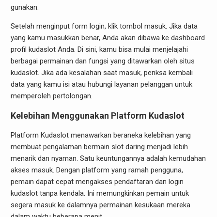
gunakan.
Setelah menginput form login, klik tombol masuk. Jika data
yang kamu masukkan benar, Anda akan dibawa ke dashboard
profil kudaslot Anda. Di sini, kamu bisa mulai menjelajahi
berbagai permainan dan fungsi yang ditawarkan oleh situs
kudaslot. Jika ada kesalahan saat masuk, periksa kembali
data yang kamu isi atau hubungi layanan pelanggan untuk
memperoleh pertolongan.
Kelebihan Menggunakan Platform Kudaslot
Platform Kudaslot menawarkan beraneka kelebihan yang
membuat pengalaman bermain slot daring menjadi lebih
menarik dan nyaman. Satu keuntungannya adalah kemudahan
akses masuk. Dengan platform yang ramah pengguna,
pemain dapat cepat mengakses pendaftaran dan login
kudaslot tanpa kendala. Ini memungkinkan pemain untuk
segera masuk ke dalamnya permainan kesukaan mereka
dalam waktu beberapa menit.