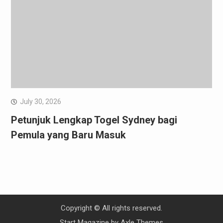
July 30, 2026
Petunjuk Lengkap Togel Sydney bagi
Pemula yang Baru Masuk
Copyright © All rights reserved.
Start Magazine by
Axle Themes