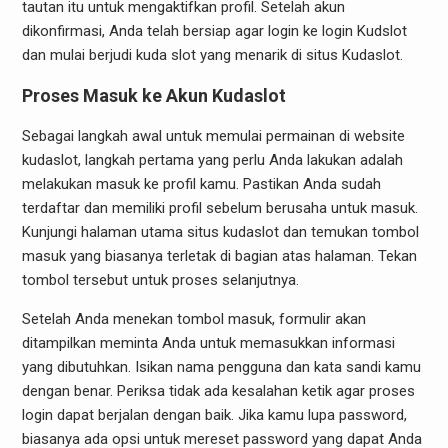
tautan itu untuk mengaktifkan profil. Setelah akun
dikonfirmasi, Anda telah bersiap agar login ke login Kudslot
dan mulai berjudi kuda slot yang menarik di situs Kudaslot.
Proses Masuk ke Akun Kudaslot
Sebagai langkah awal untuk memulai permainan di website
kudaslot, langkah pertama yang perlu Anda lakukan adalah
melakukan masuk ke profil kamu. Pastikan Anda sudah
terdaftar dan memiliki profil sebelum berusaha untuk masuk.
Kunjungi halaman utama situs kudaslot dan temukan tombol
masuk yang biasanya terletak di bagian atas halaman. Tekan
tombol tersebut untuk proses selanjutnya.
Setelah Anda menekan tombol masuk, formulir akan
ditampilkan meminta Anda untuk memasukkan informasi
yang dibutuhkan. Isikan nama pengguna dan kata sandi kamu
dengan benar. Periksa tidak ada kesalahan ketik agar proses
login dapat berjalan dengan baik. Jika kamu lupa password,
biasanya ada opsi untuk mereset password yang dapat Anda