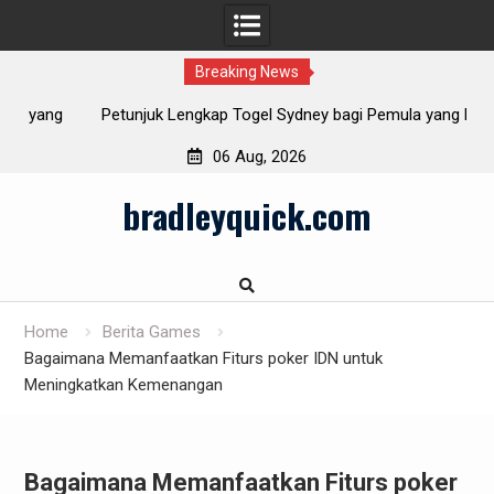
Breaking News
ang
Petunjuk Lengkap Togel Sydney bagi Pemula yang Baru
Masuk
06 Aug, 2026
Skip
bradleyquick.com
to
content
Home
Berita Games
Bagaimana Memanfaatkan Fiturs poker IDN untuk
Meningkatkan Kemenangan
Bagaimana Memanfaatkan Fiturs poker