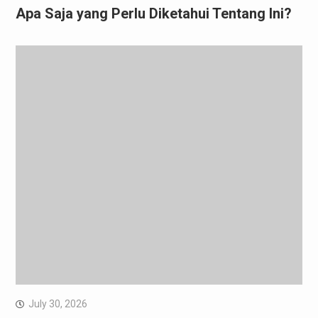
Apa Saja yang Perlu Diketahui Tentang Ini?
July 30, 2026