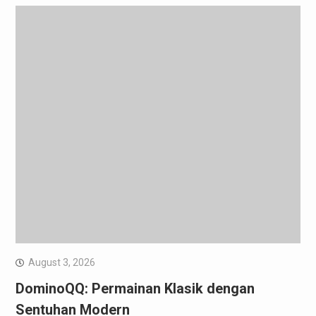
August 3, 2026
DominoQQ: Permainan Klasik dengan
Sentuhan Modern