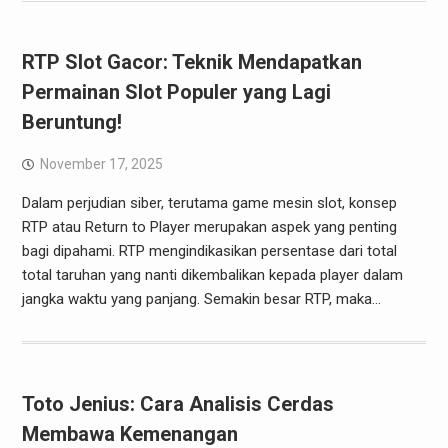
RTP Slot Gacor: Teknik Mendapatkan
Permainan Slot Populer yang Lagi
Beruntung!
November 17, 2025
Dalam perjudian siber, terutama game mesin slot, konsep
RTP atau Return to Player merupakan aspek yang penting
bagi dipahami. RTP mengindikasikan persentase dari total
total taruhan yang nanti dikembalikan kepada player dalam
jangka waktu yang panjang. Semakin besar RTP, maka…
Toto Jenius: Cara Analisis Cerdas
Membawa Kemenangan