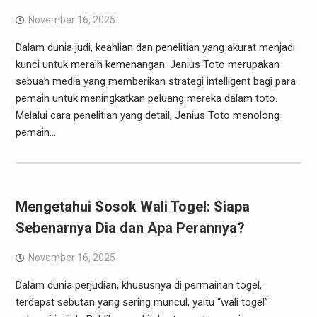
November 16, 2025
Dalam dunia judi, keahlian dan penelitian yang akurat menjadi
kunci untuk meraih kemenangan. Jenius Toto merupakan
sebuah media yang memberikan strategi intelligent bagi para
pemain untuk meningkatkan peluang mereka dalam toto.
Melalui cara penelitian yang detail, Jenius Toto menolong
pemain…
Mengetahui Sosok Wali Togel: Siapa
Sebenarnya Dia dan Apa Perannya?
November 16, 2025
Dalam dunia perjudian, khususnya di permainan togel,
terdapat sebutan yang sering muncul, yaitu “wali togel”