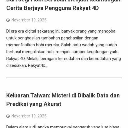
Cerita Berjaya Pengguna Rakyat 4D
November 19, 2025
Di era era digital sekarang ini, banyak orang yang mencoba
untuk penghasilan tambahan penghasilan dengan
memanfaatkan hobi mereka. Salah satu wadah yang sudah
berhasil mengalihkan hobi menjadi sumber keuntungan yaitu
Rakyat 4D. Melalui beragam kemudahan dan kemudahan yang
disediakan, Rakyat4D…
Keluaran Taiwan: Misteri di Dibalik Data dan
Prediksi yang Akurat
November 19, 2025
Dalam alam judi, angka mempunyai pengaruh yang luar biasa