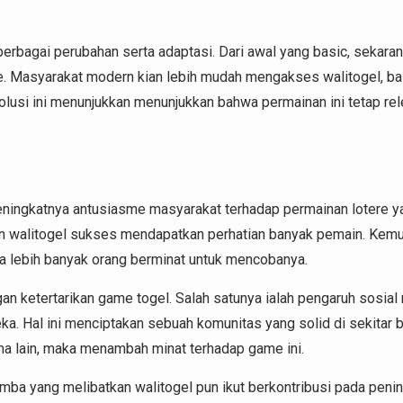
berbagai perubahan serta adaptasi. Dari awal yang basic, sekaran
ne. Masyarakat modern kian lebih mudah mengakses walitogel, ba
volusi ini menunjukkan menunjukkan bahwa permainan ini tetap rel
meningkatnya antusiasme masyarakat terhadap permainan lotere
ngan walitogel sukses mendapatkan perhatian banyak pemain. Kem
ga lebih banyak orang berminat untuk mencobanya.
gan ketertarikan game togel. Salah satunya ialah pengaruh sosi
eka. Hal ini menciptakan sebuah komunitas yang solid di sekitar 
ma lain, maka menambah minat terhadap game ini.
mba yang melibatkan walitogel pun ikut berkontribusi pada penin