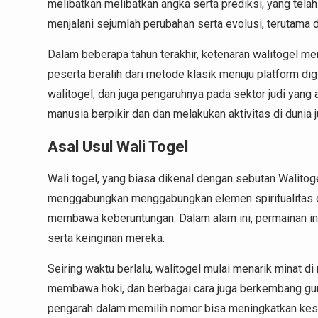
melibatkan melibatkan angka serta prediksi, yang telah 
menjalani sejumlah perubahan serta evolusi, terutama 
Dalam beberapa tahun terakhir, ketenaran walitogel m
peserta beralih dari metode klasik menuju platform dig
walitogel, dan juga pengaruhnya pada sektor judi yang 
manusia berpikir dan dan melakukan aktivitas di dunia ju
Asal Usul Wali Togel
Wali togel, yang biasa dikenal dengan sebutan Walitogel
menggabungkan menggabungkan elemen spiritualitas da
membawa keberuntungan. Dalam alam ini, permainan ini
serta keinginan mereka.
Seiring waktu berlalu, walitogel mulai menarik minat d
membawa hoki, dan berbagai cara juga berkembang gun
pengarah dalam memilih nomor bisa meningkatkan kese