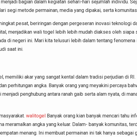
menjadi bagian dalam kegiatan sehari-hari sejumlah individu. Sej
dari segi metode permainan, media yang dipakai, serta komunitas 
eningkat pesat, beriringan dengan pergeseran inovasi teknologi
ital, menjadikan wali togel lebih lebih mudah diakses oleh siapa 
ada di negeri ini. Mari kita telusuri lebih dalam tentang fenom
di saat ini.
, memiliki akar yang sangat kental dalam tradisi perjudian di RI. 
n perhitungan angka. Banyak orang yang meyakini percaya bahwa
 menjadi penghubung antara ranah gaib serta alam nyata, di ma
i masyarakat.
walitogel
Banyak orang kian banyak mencari tahu 
a meramalkan angka yang keluar. Dalam- banyak komunitas, ter
mpatan menang. Ini membuat permainan ini tak hanya sebagai ga