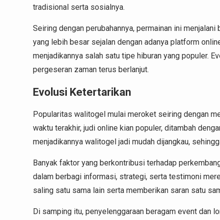
tradisional serta sosialnya.
Seiring dengan perubahannya, permainan ini menjalani 
yang lebih besar sejalan dengan adanya platform onli
menjadikannya salah satu tipe hiburan yang populer. E
pergeseran zaman terus berlanjut.
Evolusi Ketertarikan
Popularitas walitogel mulai meroket seiring dengan 
waktu terakhir, judi online kian populer, ditambah de
menjadikannya walitogel jadi mudah dijangkau, sehing
Banyak faktor yang berkontribusi terhadap perkemban
dalam berbagi informasi, strategi, serta testimoni mer
saling satu sama lain serta memberikan saran satu sa
Di samping itu, penyelenggaraan beragam event dan lo