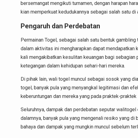
bersemangat mengikuti turnamen, dengan harapan harap
kian memperkuat kedudukannya sebagai salah satu di an
Pengaruh dan Perdebatan
Permainan Togel, sebagai salah satu bentuk gambling t
dalam aktivitas ini mengharapkan dapat mendapatkan ke
kali mengakibatkan kesulitan keuangan bagi sebagian 
ketegangan dalam kehidupan sehari-hari mereka.
Di pihak lain, wali togel muncul sebagai sosok yang d
togel, banyak pula yang menyangkal legitimasi dan efe
keberuntungan dan mereka yang pada praktek-praktek se
Seluruhnya, dampak dan perdebatan seputar walitogel 
dalamnya, banyak pula yang mengenali resiko yang di b
bahaya dan dampak yang mungkin muncul sebelum terlibat