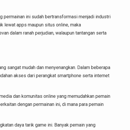
g permainan ini sudah bertransformasi menjadi industri
ik lewat apps maupun situs online, maka
evan dalam ranah perjudian, walaupun tantangan serta
 yang sangat mudah dan menyenangkan. Dalam beberapa
udahan akses dari perangkat smartphone serta internet
al media dan komunitas online yang memudahkan pemain
berkaitan dengan permainan ini, di mana para pemain
gkatan daya tarik game ini. Banyak pemain yang