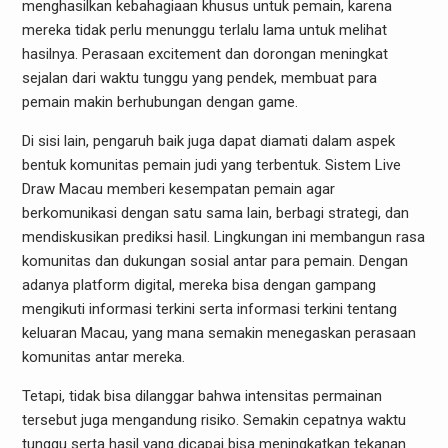
menghasilkan kebahagiaan khusus untuk pemain, karena
mereka tidak perlu menunggu terlalu lama untuk melihat
hasilnya. Perasaan excitement dan dorongan meningkat
sejalan dari waktu tunggu yang pendek, membuat para
pemain makin berhubungan dengan game.
Di sisi lain, pengaruh baik juga dapat diamati dalam aspek
bentuk komunitas pemain judi yang terbentuk. Sistem Live
Draw Macau memberi kesempatan pemain agar
berkomunikasi dengan satu sama lain, berbagi strategi, dan
mendiskusikan prediksi hasil. Lingkungan ini membangun rasa
komunitas dan dukungan sosial antar para pemain. Dengan
adanya platform digital, mereka bisa dengan gampang
mengikuti informasi terkini serta informasi terkini tentang
keluaran Macau, yang mana semakin menegaskan perasaan
komunitas antar mereka.
Tetapi, tidak bisa dilanggar bahwa intensitas permainan
tersebut juga mengandung risiko. Semakin cepatnya waktu
tunggu serta hasil yang dicapai bisa meningkatkan tekanan