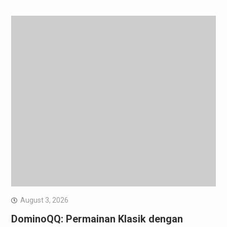
August 3, 2026
DominoQQ: Permainan Klasik dengan