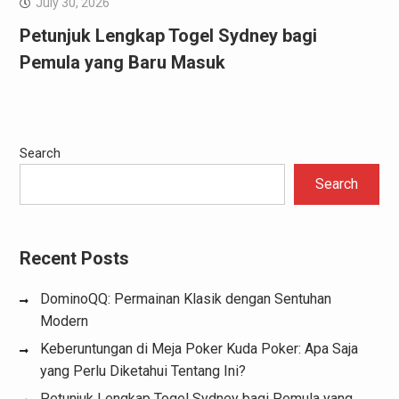
July 30, 2026
Petunjuk Lengkap Togel Sydney bagi
Pemula yang Baru Masuk
Search
Search
Recent Posts
DominoQQ: Permainan Klasik dengan Sentuhan
Modern
Keberuntungan di Meja Poker Kuda Poker: Apa Saja
yang Perlu Diketahui Tentang Ini?
Petunjuk Lengkap Togel Sydney bagi Pemula yang