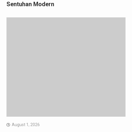
Sentuhan Modern
August 1, 2026