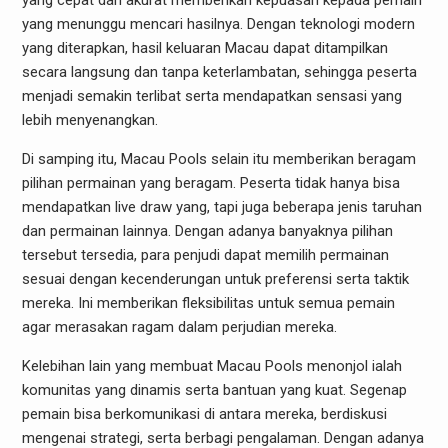
yang cepat dan akurat memberikan kepuasan kepada pemain
yang menunggu mencari hasilnya. Dengan teknologi modern
yang diterapkan, hasil keluaran Macau dapat ditampilkan
secara langsung dan tanpa keterlambatan, sehingga peserta
menjadi semakin terlibat serta mendapatkan sensasi yang
lebih menyenangkan.
Di samping itu, Macau Pools selain itu memberikan beragam
pilihan permainan yang beragam. Peserta tidak hanya bisa
mendapatkan live draw yang, tapi juga beberapa jenis taruhan
dan permainan lainnya. Dengan adanya banyaknya pilihan
tersebut tersedia, para penjudi dapat memilih permainan
sesuai dengan kecenderungan untuk preferensi serta taktik
mereka. Ini memberikan fleksibilitas untuk semua pemain
agar merasakan ragam dalam perjudian mereka.
Kelebihan lain yang membuat Macau Pools menonjol ialah
komunitas yang dinamis serta bantuan yang kuat. Segenap
pemain bisa berkomunikasi di antara mereka, berdiskusi
mengenai strategi, serta berbagi pengalaman. Dengan adanya